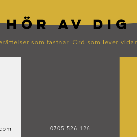
HÖR AV DIG
erättelser som fastnar. Ord som lever vidar
0705 526 126
.com