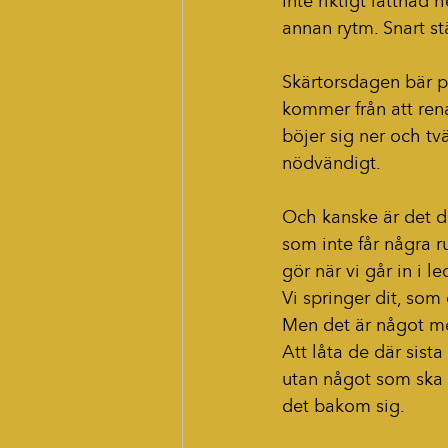
Inte riktigt lättnad 
annan rytm. Snart stä
Skärtorsdagen bär på
kommer från att rena
böjer sig ner och tvät
nödvändigt.
Och kanske är det dä
som inte får några r
gör när vi går in i l
Vi springer dit, som
Men det är något me
Att låta de där sista
utan något som ska av
det bakom sig.