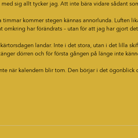
ta med sig allt tycker jag. Att inte bära vidare sådant s
a timmar kommer stegen kännas annorlunda. Luften lik
nt omkring har förändrats – utan för att jag har gjort det
ärtorsdagen landar. Inte i det stora, utan i det lilla skif
tänger dörren och för första gången på länge inte känn
inte när kalendern blir tom. Den börjar i det ögonblick d