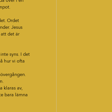
da över i en 
empot.
det. Ordet 
nder. Jesus 
 att det är 
nte syns. I det 
 hur vi ofta 
i övergången.
m.
a klaras av, 
nte bara lämna 