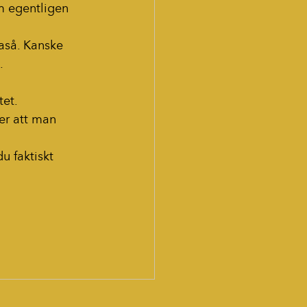
om egentligen 
aså. Kanske 
.
tet.
er att man 
u faktiskt 