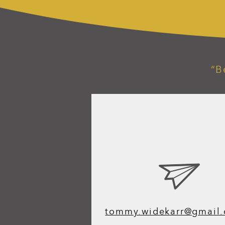
“B
tommy.widekarr@gmail