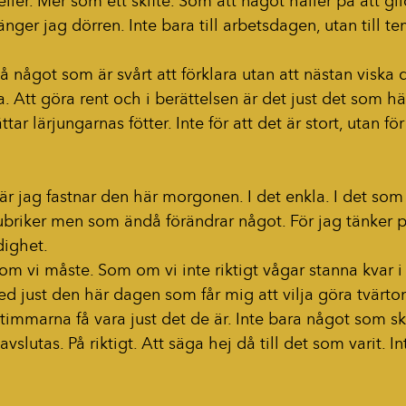
heller. Mer som ett skifte. Som att något håller på att gli
nger jag dörren. Inte bara till arbetsdagen, utan till t
 något som är svårt att förklara utan att nästan viska 
. Att göra rent och i berättelsen är det just det som hä
tar lärjungarnas fötter. Inte för att det är stort, utan för
r jag fastnar den här morgonen. I det enkla. I det som i
ubriker men som ändå förändrar något. För jag tänker på
edighet.
 om vi måste. Som om vi inte riktigt vågar stanna kvar 
d just den här dagen som får mig att vilja göra tvärto
 timmarna få vara just det de är. Inte bara något som sk
slutas. På riktigt. Att säga hej då till det som varit. I