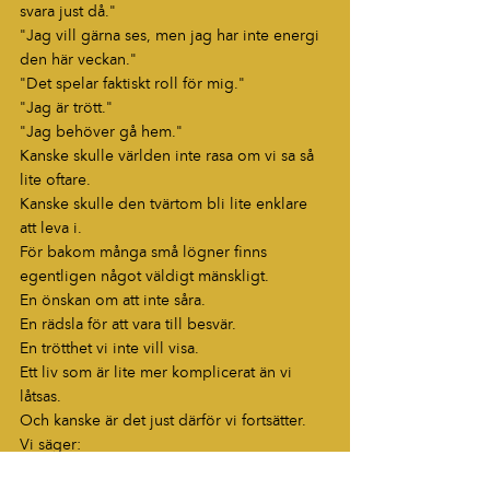
svara just då."
"Jag vill gärna ses, men jag har inte energi 
den här veckan."
"Det spelar faktiskt roll för mig."
"Jag är trött."
"Jag behöver gå hem."
Kanske skulle världen inte rasa om vi sa så 
lite oftare.
Kanske skulle den tvärtom bli lite enklare 
att leva i.
För bakom många små lögner finns 
egentligen något väldigt mänskligt.
En önskan om att inte såra.
En rädsla för att vara till besvär.
En trötthet vi inte vill visa.
Ett liv som är lite mer komplicerat än vi 
låtsas.
Och kanske är det just därför vi fortsätter.
Vi säger:
"Jag är strax där."