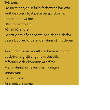
Tvärtom.
De mest betydelsefulla författarna har ofta 
varit de som vågat peka på sprickorna.
Inte för att riva ner.
Utan för att förstå.
För att förändra.
För att göra något bättre och det är  därför 
dessa böcker fortfarande känns så moderna.
Även idag lever vi i ett samhälle som gärna 
beskriver sig självt genom statistik, 
reformer och ekonomiska siffror.
Men människor lever sina liv någon 
annanstans.
I ensamheten.
På arbetsplatserna.
I relationerna.
I vardagen.
Där litteraturen alltid har haft sin 
hemmaplan.