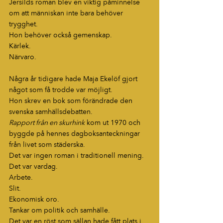
Jersilds roman blev en viktig påminnelse 
om att människan inte bara behöver 
trygghet.
Hon behöver också gemenskap.
Kärlek.
Närvaro.
Några år tidigare hade Maja Ekelöf gjort 
något som få trodde var möjligt.
Hon skrev en bok som förändrade den 
svenska samhällsdebatten.
Rapport från en skurhink
 kom ut 1970 och 
byggde på hennes dagboksanteckningar 
från livet som städerska.
Det var ingen roman i traditionell mening.
Det var vardag.
Arbete.
Slit.
Ekonomisk oro.
Tankar om politik och samhälle.
Det var en röst som sällan hade fått plats i 