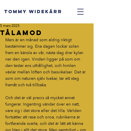
TOMMY WIDEKÄRR
5 mars 2025
Tålamod
Mars är en månad som aldrig riktigt 
bestämmer sig. Ena dagen lockar solen 
fram en känsla av vår, nästa dag drar kylan 
ner den igen. Vinden ligger på som om 
den testar ens uthållighet, och himlen 
växlar mellan löften och besvikelser. Det är 
som om naturen själv tvekar, tar ett steg 
framåt och två tillbaka.
Och det är väl precis så mycket annat 
fungerar. Ingenting vänder över en natt, 
vare sig i det stora eller det lilla. Världen 
fortsätter att rasa och oroa, rubrikerna är 
fortfarande svarta, och det är lätt att känna 
sig liten i allt det stora. Men samtidigt – om 