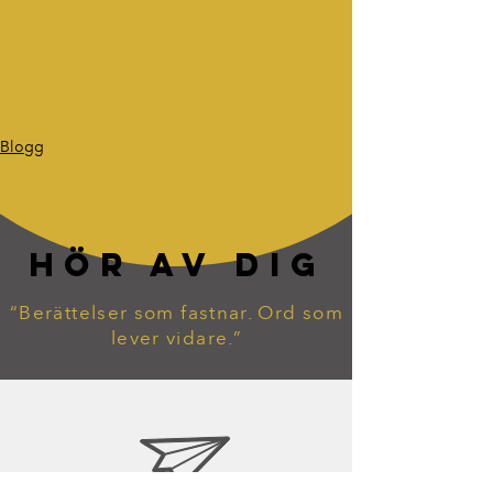
Blogg
HÖR AV DIG
“Berättelser som fastnar. Ord som
lever vidare.”