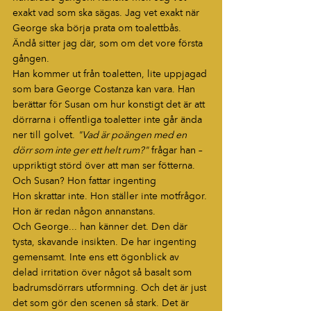
exakt vad som ska sägas. Jag vet exakt när 
George ska börja prata om toalettbås. 
Ändå sitter jag där, som om det vore första 
gången.
Han kommer ut från toaletten, lite uppjagad 
som bara George Costanza kan vara. Han 
berättar för Susan om hur konstigt det är att 
dörrarna i offentliga toaletter inte går ända 
ner till golvet. 
"Vad är poängen med en 
dörr som inte ger ett helt rum?"
 frågar han – 
uppriktigt störd över att man ser fötterna.
Och Susan? Hon fattar ingenting
Hon skrattar inte. Hon ställer inte motfrågor. 
Hon är redan någon annanstans.
Och George... han känner det. Den där 
tysta, skavande insikten. De har ingenting 
gemensamt. Inte ens ett ögonblick av 
delad irritation över något så basalt som 
badrumsdörrars utformning. Och det är just 
det som gör den scenen så stark. Det är 