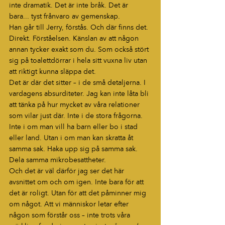
inte dramatik. Det är inte bråk. Det är 
bara... tyst frånvaro av gemenskap.
Han går till Jerry, förstås. Och där finns det. 
Direkt. Förståelsen. Känslan av att någon 
annan tycker exakt som du. Som också stört 
sig på toalettdörrar i hela sitt vuxna liv utan 
att riktigt kunna släppa det.
Det är där det sitter – i de små detaljerna. I 
vardagens absurditeter. Jag kan inte låta bli 
att tänka på hur mycket av våra relationer 
som vilar just där. Inte i de stora frågorna. 
Inte i om man vill ha barn eller bo i stad 
eller land. Utan i om man kan skratta åt 
samma sak. Haka upp sig på samma sak. 
Dela samma mikrobesattheter.
Och det är väl därför jag ser det här 
avsnittet om och om igen. Inte bara för att 
det är roligt. Utan för att det påminner mig 
om något. Att vi människor letar efter 
någon som förstår oss – inte trots våra 