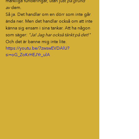
märkliga funderingar, utan just 
på grund 
av
 dem.
Så ja. Det handlar om en dörr som inte går 
ända ner. Men det handlar också om att inte 
känna sig ensam i sina tankar. Att ha någon 
som säger: 
"Ja! Jag har också tänkt på det!"
Och det är banne mig inte lite.
https://youtu.be/7zwswEVDAlU?
si=oG_ZoKrHEJYr_ulA