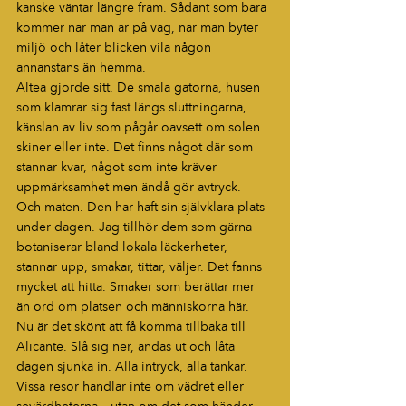
kanske väntar längre fram. Sådant som bara 
kommer när man är på väg, när man byter 
miljö och låter blicken vila någon 
annanstans än hemma.
Altea gjorde sitt. De smala gatorna, husen 
som klamrar sig fast längs sluttningarna, 
känslan av liv som pågår oavsett om solen 
skiner eller inte. Det finns något där som 
stannar kvar, något som inte kräver 
uppmärksamhet men ändå gör avtryck.
Och maten. Den har haft sin självklara plats 
under dagen. Jag tillhör dem som gärna 
botaniserar bland lokala läckerheter, 
stannar upp, smakar, tittar, väljer. Det fanns 
mycket att hitta. Smaker som berättar mer 
än ord om platsen och människorna här.
Nu är det skönt att få komma tillbaka till 
Alicante. Slå sig ner, andas ut och låta 
dagen sjunka in. Alla intryck, alla tankar. 
Vissa resor handlar inte om vädret eller 