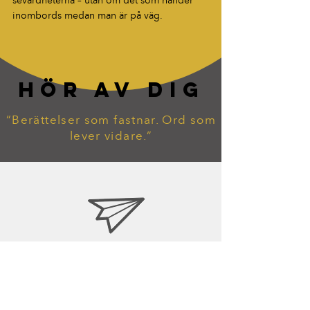
sevärdheterna – utan om det som händer 
inombords medan man är på väg.
HÖR AV DIG
“Berättelser som fastnar. Ord som
lever vidare.”
tommy.widekarr@gmail.com