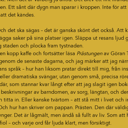
ten. Ett sånt där dygn man sparar i kroppen. Inte för at
 att det kändes.
h det ska sägas – det är ganska skönt det också. Att 
ägga saker på sina platser igen. Släppa ut resans ljud 
ig staden och plocka fram tystnaden.
n kopp kaffe och fortsätter läsa 
Prästungen
 av Göran 
 genom de senaste dagarna, och jag märker att jag närm
s språk – hur han liksom pratar direkt till mig, från ins
eller dramatiska svängar, utan genom små, precisa röre
är, som stannar kvar långt efter att jag slagit igen bok
s beskrivningar av barndomen, av sorg, längtan, och de
 titta in. Eller kanske tvärtom – att stå mitt i livet och in
 Och hur han skriver om pappan. Prästen. Den där väldi
ger. Det är lågmält, men ändå så fullt av liv. Som att 
fiol – och varje ord får ljuda klart, men försiktigt.