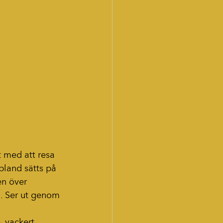
t med att resa 
bland sätts på 
en över 
n. Ser ut genom 
, vackert 