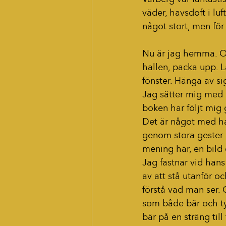
väder, havsdoft i luf
något stort, men för
Nu är jag hemma. Oc
hallen, packa upp. L
fönster. Hänga av s
Jag sätter mig med e
boken har följt mig
Det är något med han
genom stora gester 
mening här, en bild d
Jag fastnar vid han
av att stå utanför och
förstå vad man ser.
som både bär och tyn
bär på en sträng till 