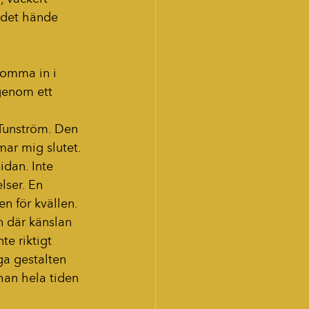
t det hände 
komma in i 
genom ett 
Tunström. Den 
ar mig slutet. 
idan. Inte 
lser. En 
en för kvällen.
n där känslan 
te riktigt 
ga gestalten 
han hela tiden 