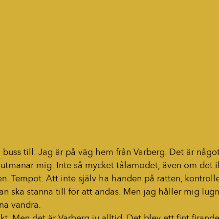
 buss till. Jag är på väg hem från Varberg. Det är någo
d utmanar mig. Inte så mycket tålamodet, även om det i
n. Tempot. Att inte själv ha handen på ratten, kontroll
n ska stanna till för att andas. Men jag håller mig lug
rna vandra.
kt. Men det är Varberg ju alltid. Det blev ett fint firande