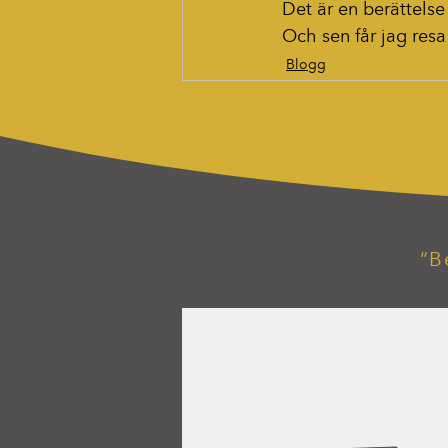
Det är en berättelse 
Och sen får jag resa
Blogg
“B