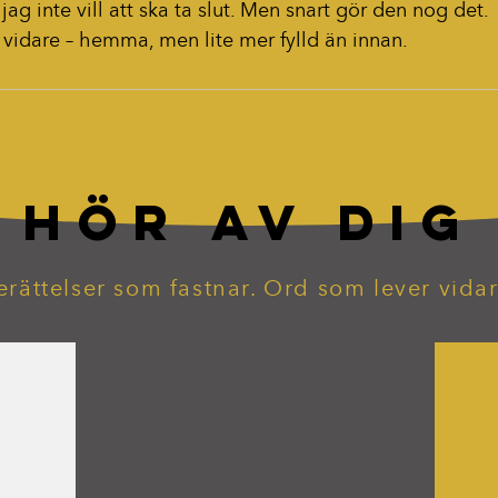
jag inte vill att ska ta slut. Men snart gör den nog det.
 vidare – hemma, men lite mer fylld än innan.
HÖR AV DIG
erättelser som fastnar. Ord som lever vidar