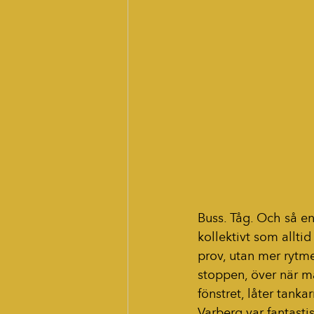
Buss. Tåg. Och så en
kollektivt som allti
prov, utan mer rytme
stoppen, över när ma
fönstret, låter tanka
Varberg var fantastis