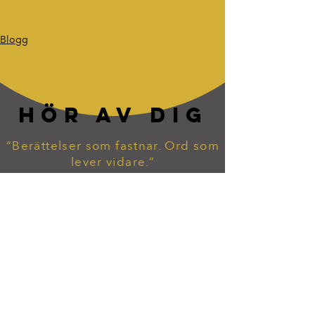
Blogg
HÖR AV DIG
“Berättelser som fastnar. Ord som
lever vidare.”
tommy.widekarr@gmail.com