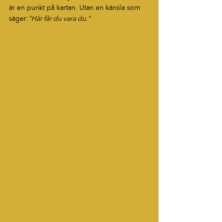
är en punkt på kartan. Utan en känsla som 
säger:
"Här får du vara du."