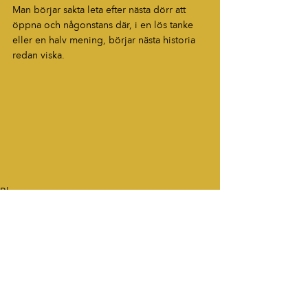
Man börjar sakta leta efter nästa dörr att 
öppna och någonstans där, i en lös tanke 
eller en halv mening, börjar nästa historia 
redan viska.
Blogg
HÖR AV DIG
“Berättelser som fastnar. Ord som