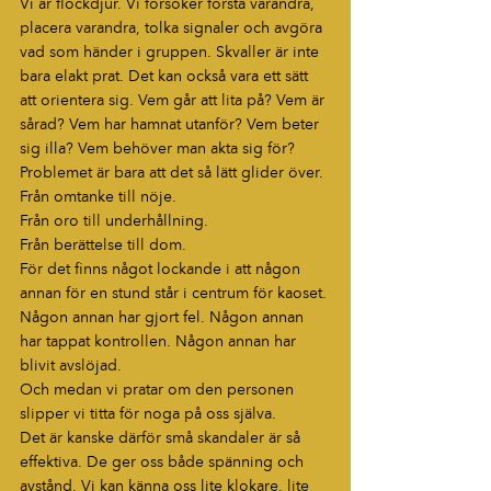
Vi är flockdjur. Vi försöker förstå varandra, 
placera varandra, tolka signaler och avgöra 
vad som händer i gruppen. Skvaller är inte 
bara elakt prat. Det kan också vara ett sätt 
att orientera sig. Vem går att lita på? Vem är 
sårad? Vem har hamnat utanför? Vem beter 
sig illa? Vem behöver man akta sig för?
Problemet är bara att det så lätt glider över.
Från omtanke till nöje.
Från oro till underhållning.
Från berättelse till dom.
För det finns något lockande i att någon 
annan för en stund står i centrum för kaoset. 
Någon annan har gjort fel. Någon annan 
har tappat kontrollen. Någon annan har 
blivit avslöjad.
Och medan vi pratar om den personen 
slipper vi titta för noga på oss själva.
Det är kanske därför små skandaler är så 
effektiva. De ger oss både spänning och 
avstånd. Vi kan känna oss lite klokare, lite 