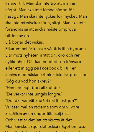
känner till. Man ska inte tro att man är 
något. Man ska inte lämna någon för 
hastigt. Man ska inte lyckas för mycket. Man 
ska inte misslyckas för synligt. Man ska inte 
förändras så att andra måste ompröva 
bilden av en.
Då börjar det viskas.
Fikarummet är kanske vår tids lilla bybrunn. 
Där möts nyheter, irritation, oro och ren 
nyfikenhet. Där kan en blick, en frånvaro 
eller ett inlägg på Facebook bli till en 
analys med nästan kriminalteknisk precision.
“Såg du vad hon skrev?”
“Han har tagit bort alla bilder.”
“De verkar inte umgås längre.”
“Det där var väl ändå riktat till någon?”
Vi läser mellan raderna som om vi vore 
anställda av en underrättelsetjänst.
Och visst är det lätt att skratta åt det.
Men kanske säger det också något om oss. 