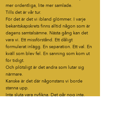
mer ordentliga, lite mer samlade.
Tills det är vår tur.
För det är det vi ibland glömmer. I varje 
bekantskapskrets finns alltid någon som är 
dagens samtalsämne. Nästa gång kan det 
vara vi. Ett missförstånd. Ett dåligt 
formulerat inlägg. En separation. Ett val. En 
kväll som blev fel. En sanning som kom ut 
för tidigt.
Och plötsligt är det andra som lutar sig 
närmare.
Kanske är det där någonstans vi borde 
stanna upp.
Inte sluta vara nyfikna. Det går nog inte. 
Inte sluta prata om människor. Det vore 
nästan omänskligt. Men kanske bli lite mer 
försiktiga med hur snabbt vi gör någons liv 
till en berättelse vi själva får äga.
För bakom varje “Har du hört?” finns en 
människa och ibland är det enda som 