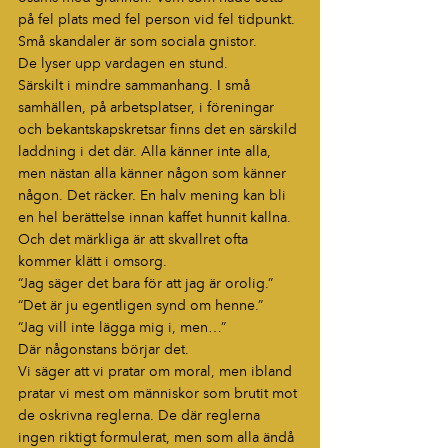
på fel plats med fel person vid fel tidpunkt.
Små skandaler är som sociala gnistor.
De lyser upp vardagen en stund.
Särskilt i mindre sammanhang. I små 
samhällen, på arbetsplatser, i föreningar 
och bekantskapskretsar finns det en särskild 
laddning i det där. Alla känner inte alla, 
men nästan alla känner någon som känner 
någon. Det räcker. En halv mening kan bli 
en hel berättelse innan kaffet hunnit kallna.
Och det märkliga är att skvallret ofta 
kommer klätt i omsorg.
“Jag säger det bara för att jag är orolig.”
“Det är ju egentligen synd om henne.”
“Jag vill inte lägga mig i, men…”
Där någonstans börjar det.
Vi säger att vi pratar om moral, men ibland 
pratar vi mest om människor som brutit mot 
de oskrivna reglerna. De där reglerna 
ingen riktigt formulerat, men som alla ändå 