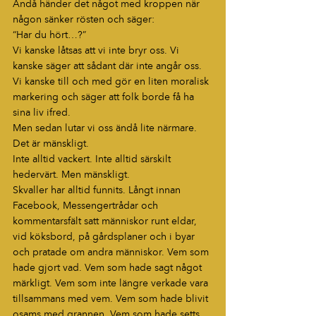
Ändå händer det något med kroppen när 
någon sänker rösten och säger:
“Har du hört…?”
Vi kanske låtsas att vi inte bryr oss. Vi 
kanske säger att sådant där inte angår oss. 
Vi kanske till och med gör en liten moralisk 
markering och säger att folk borde få ha 
sina liv ifred.
Men sedan lutar vi oss ändå lite närmare.
Det är mänskligt.
Inte alltid vackert. Inte alltid särskilt 
hedervärt. Men mänskligt.
Skvaller har alltid funnits. Långt innan 
Facebook, Messengertrådar och 
kommentarsfält satt människor runt eldar, 
vid köksbord, på gårdsplaner och i byar 
och pratade om andra människor. Vem som 
hade gjort vad. Vem som hade sagt något 
märkligt. Vem som inte längre verkade vara 
tillsammans med vem. Vem som hade blivit 
osams med grannen. Vem som hade setts 