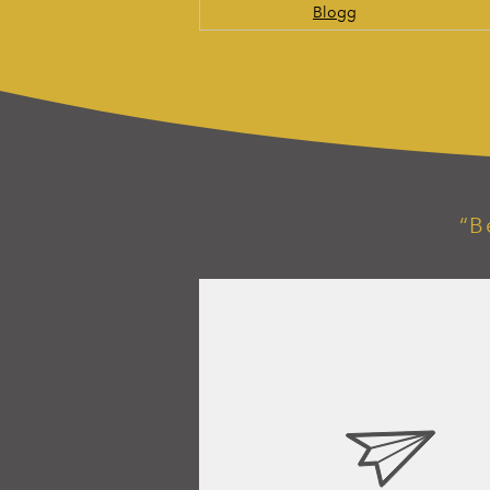
Blogg
“B