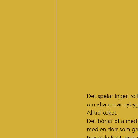
Det spelar ingen ro
om altanen är nybygg
Alltid köket.
Det börjar ofta med 
med en dörr som gnis
trevande först, men 