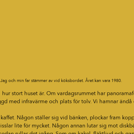
Jag och min far stämmer av vid köksbordet. Året kan vara 1980.
ll hur stort huset är. Om vardagsrummet har panoramafö
d med infravärme och plats för tolv. Vi hamnar ändå dä
kaffet. Någon ställer sig vid bänken, plockar fram kopp
slar lite för mycket. Någon annan lutar sig mot diskbä
sedan rullar det igång. Som om kakel, fläktljud och ga