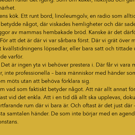
närhet.
 kök. Ett runt bord, linoleumgolv, en radio som alltid
betydde något, där viskades hemligheter och där sade
uggor av mammas hembakade bröd. Kanske är det därför
 För att det är där vi var sårbara först. Där vi grät över
t kvällstidningens löpsedlar, eller bara satt och tittade 
de varför.
Det är ingen yta vi behöver prestera i. Där får vi vara 
drar, inte professionella – bara människor med händer s
m möts utan att behöva förklara sig.
vad som faktiskt betyder något. Att när allt annat för
ast vid det enkla. Att i en tid då allt ska upplevas, do
ortfarande rum där vi bara är. Och oftast är det just där –
sta samtalen händer. De som inte börjar med en agend
onstans.