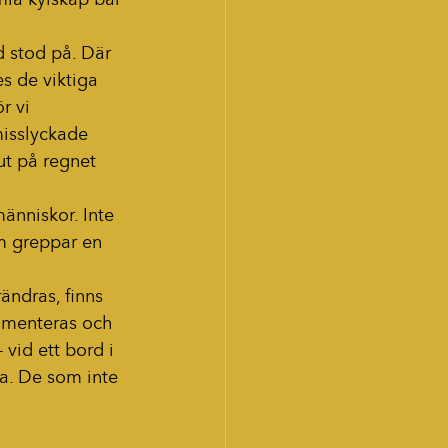
 stod på. Där 
s de viktiga 
 vi 
 misslyckade 
ut på regnet 
människor. Inte 
om greppar en 
ändras, finns 
kumenteras och 
 vid ett bord i 
a. De som inte 