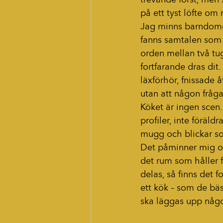
på ett tyst löfte om 
Jag minns barndomens
fanns samtalen som 
orden mellan två t
fortfarande dras dit.
läxförhör, fnissade å
utan att någon fråga
Köket är ingen scen. 
profiler, inte föräl
mugg och blickar so
Det påminner mig om 
det rum som håller f
delas, så finns det f
ett kök – som de bä
ska läggas upp någ