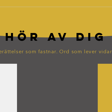
HÖR AV DIG
erättelser som fastnar. Ord som lever vidar