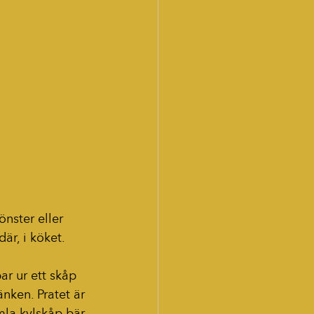
nster eller 
r, i köket. 
ar ur ett skåp 
nken. Pratet är 
mla kylskåp bär 