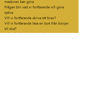
maskinen kan göra.
Frågan blir vad vi fortfarande vill göra 
själva.
Vill vi fortfarande skriva ett brev?
Vill vi fortfarande läsa en bok från början 
till slut?
Vill vi fortfarande ringa någon utan ärende?
Vill vi fortfarande gå vilse?
Vill vi fortfarande sitta tysta utan att fylla 
varje sekund?
Vill vi fortfarande vara människor även när 
världen blir mer maskinell?
Det är där den sista analoga generationen 
står.
Med ena foten i barndomens grusvägar 
och den andra i en framtid där lösenord, 
ansiktsigenkänning och artificiell intelligens 
blivit vardag.
Vi är inte bättre än de som kommer efter 
oss men vi bär på något de kanske aldrig 