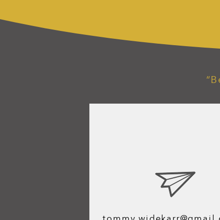
“B
tommy.widekarr@gmail