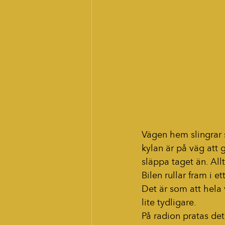
Vägen hem slingrar s
kylan är på väg att g
släppa taget än. All
Bilen rullar fram i e
Det är som att hela 
lite tydligare.
På radion pratas de