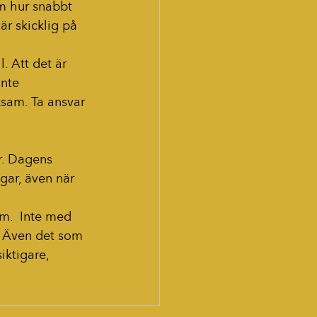
m hur snabbt 
är skicklig på 
. Att det är 
Inte 
ksam. Ta ansvar 
r. Dagens 
gar, även när 
m.  Inte med 
e. Även det som 
iktigare, 