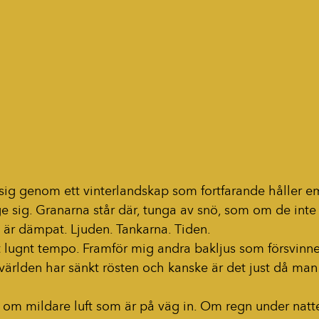
ig genom ett vinterlandskap som fortfarande håller emo
e sig. Granarna står där, tunga av snö, som om de inte ri
t är dämpat. Ljuden. Tankarna. Tiden.
tt lugnt tempo. Framför mig andra bakljus som försvinner 
världen har sänkt rösten och kanske är det just då man 
t om mildare luft som är på väg in. Om regn under nat