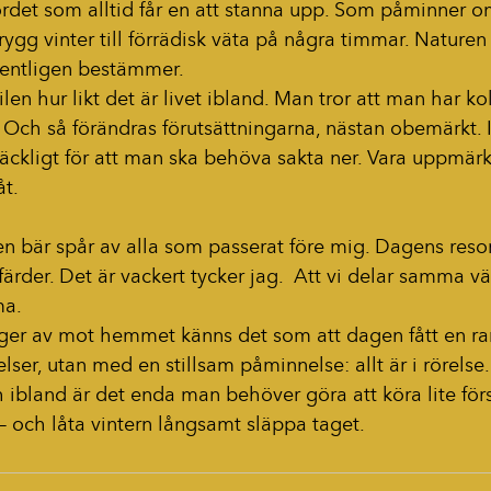
ordet som alltid får en att stanna upp. Som påminner o
trygg vinter till förrädisk väta på några timmar. Naturen 
gentligen bestämmer.
len hur likt det är livet ibland. Man tror att man har koll
t. Och så förändras förutsättningarna, nästan obemärkt. 
lräckligt för att man ska behöva sakta ner. Vara uppmär
åt.
n bär spår av alla som passerat före mig. Dagens reso
rder. Det är vackert tycker jag.  Att vi delar samma vä
a. 
änger av mot hemmet känns det som att dagen fått en ra
elser, utan med en stillsam påminnelse: allt är i rörels
h ibland är det enda man behöver göra att köra lite förs
– och låta vintern långsamt släppa taget.