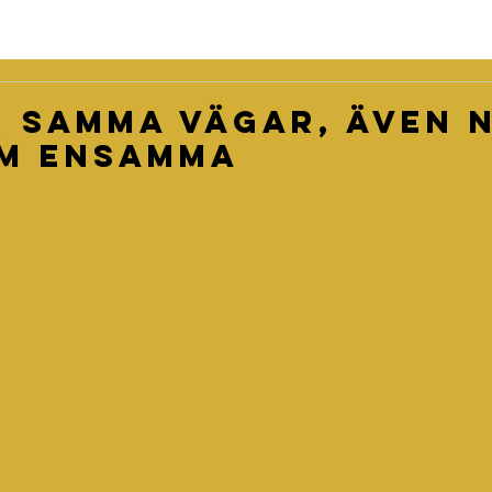
r samma vägar, även n
em ensamma