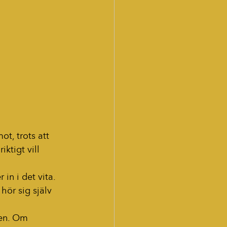
t, trots att 
ktigt vill 
in i det vita. 
hör sig själv 
ten. Om 