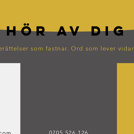
HÖR AV DIG
erättelser som fastnar. Ord som lever vidar
0705 526 126
.com