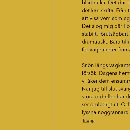
blixthalka. Det där 
det kan skifta. Från 
att visa vem som e
Det slog mig där i bi
stabilt, förutsägbar
dramatiskt. Bara til
för varje meter fram
Snön längs vägkante
försök. Dagens hemfä
vi åker dem ensamm
När jag till slut sv
stora ord eller händ
ser orubbligt ut. Oc
lyssna noggrannare 
Blogg