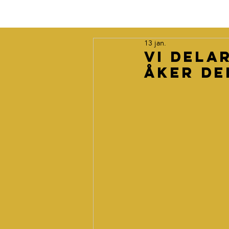
13 jan.
Vi dela
åker d