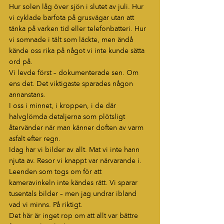
Hur solen låg över sjön i slutet av juli. Hur 
vi cyklade barfota på grusvägar utan att 
tänka på varken tid eller telefonbatteri. Hur 
vi somnade i tält som läckte, men ändå 
kände oss rika på något vi inte kunde sätta 
ord på.
Vi levde först – dokumenterade sen. Om 
ens det. Det viktigaste sparades någon 
annanstans. 
I oss i minnet, i kroppen, i de där 
halvglömda detaljerna som plötsligt 
återvänder när man känner doften av varm 
asfalt efter regn.
Idag har vi bilder av allt. Mat vi inte hann 
njuta av. Resor vi knappt var närvarande i. 
Leenden som togs om för att 
kameravinkeln inte kändes rätt. Vi sparar 
tusentals bilder – men jag undrar ibland 
vad vi minns. På riktigt.
Det här är inget rop om att allt var bättre 