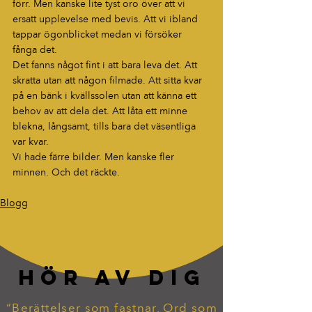
förr. Men kanske lite tyst oro över att vi 
ersatt upplevelse med bevis. Att vi ibland 
tappar ögonblicket medan vi försöker 
fånga det.
Det fanns något fint i att bara leva det. Att 
skratta utan att någon filmade. Att sitta kvar 
på en bänk i kvällssolen utan att känna ett 
behov av att dela det. Att låta ett minne 
blekna, långsamt, tills bara det väsentliga 
var kvar.
Vi hade färre bilder. Men kanske fler 
minnen. Och det räckte.
Blogg
HÖR AV DIG
“Berättelser som fastnar. Ord som