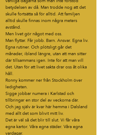
vanliga dagarna som man inte förstod 
betydelsen av då. Man trodde nog att det 
skulle fortsätta så för alltid. Att familjen 
alltid skulle finnas inom några meters 
avstånd.
Men livet gör något med oss.
Man flyttar. Får jobb. Barn. Ansvar. Egna liv. 
Egna rutiner. Och plötsligt går det 
månader, ibland längre, utan att man sitter 
där tillsammans igen. Inte för att man vill 
det. Utan för att livet sakta drar oss åt olika 
håll.
Ronny kommer ner från Stockholm över 
ledigheten.
Sigge jobbar numera i Karlstad och 
tillbringar en stor del av veckorna där.
Och jag själv är kvar här hemma i Dalsland 
med allt det som blivit mitt liv.
Det är väl så det blir till slut. Vi får våra 
egna kartor. Våra egna städer. Våra egna 
vardagar.