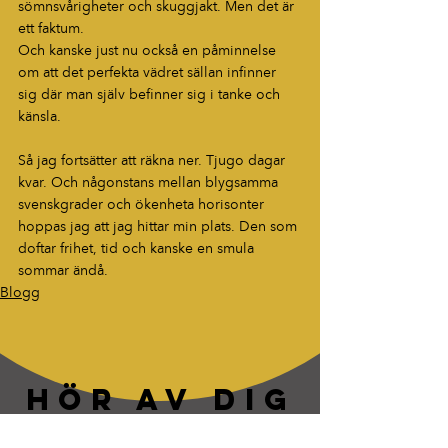
sömnsvårigheter och skuggjakt. Men det är 
ett faktum.
Och kanske just nu också en påminnelse 
om att det perfekta vädret sällan infinner 
sig där man själv befinner sig i tanke och 
känsla.
Så jag fortsätter att räkna ner. Tjugo dagar 
kvar. Och någonstans mellan blygsamma 
svenskgrader och ökenheta horisonter 
hoppas jag att jag hittar min plats. Den som 
doftar frihet, tid och kanske en smula 
sommar ändå.
Blogg
HÖR AV DIG
“Berättelser som fastnar. Ord som