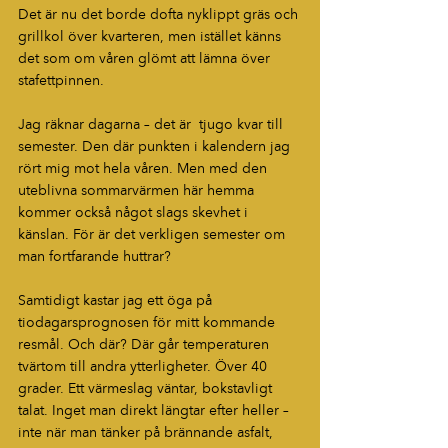
Det är nu det borde dofta nyklippt gräs och 
grillkol över kvarteren, men istället känns 
det som om våren glömt att lämna över 
stafettpinnen.
Jag räknar dagarna – det är  tjugo kvar till 
semester. Den där punkten i kalendern jag 
rört mig mot hela våren. Men med den 
uteblivna sommarvärmen här hemma 
kommer också något slags skevhet i 
känslan. För är det verkligen semester om 
man fortfarande huttrar?
Samtidigt kastar jag ett öga på 
tiodagarsprognosen för mitt kommande 
resmål. Och där? Där går temperaturen 
tvärtom till andra ytterligheter. Över 40 
grader. Ett värmeslag väntar, bokstavligt 
talat. Inget man direkt längtar efter heller – 
inte när man tänker på brännande asfalt, 