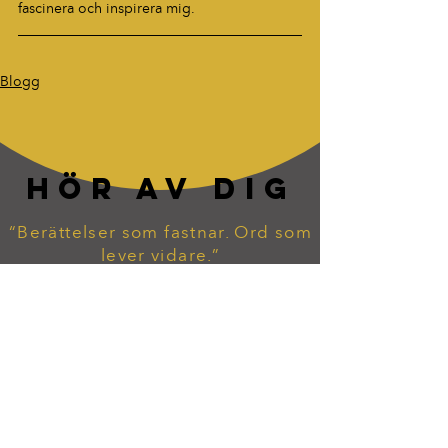
fascinera och inspirera mig.
Blogg
HÖR AV DIG
“Berättelser som fastnar. Ord som
lever vidare.”
tommy.widekarr@gmail.com