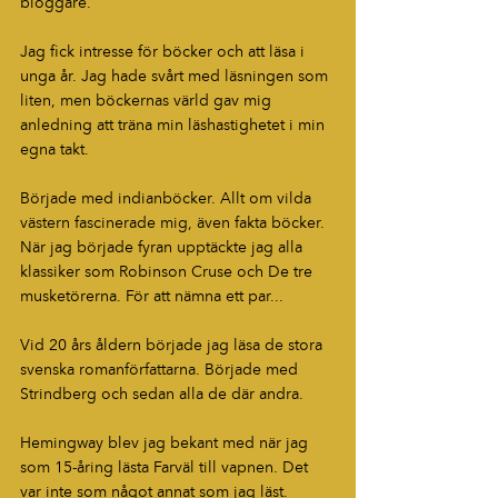
bloggare.
Jag fick intresse för böcker och att läsa i 
unga år. Jag hade svårt med läsningen som 
liten, men böckernas värld gav mig 
anledning att träna min läshastighetet i min 
egna takt.
Började med indianböcker. Allt om vilda 
västern fascinerade mig, även fakta böcker. 
När jag började fyran upptäckte jag alla 
klassiker som Robinson Cruse och De tre 
musketörerna. För att nämna ett par...
Vid 20 års åldern började jag läsa de stora 
svenska romanförfattarna. Började med 
Strindberg och sedan alla de där andra.
Hemingway blev jag bekant med när jag 
som 15-åring lästa Farväl till vapnen. Det 
var inte som något annat som jag läst. 