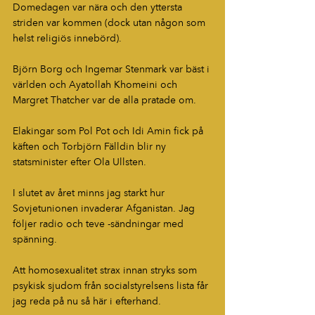
Domedagen var nära och den yttersta 
striden var kommen (dock utan någon som 
helst religiös innebörd).
Björn Borg och Ingemar Stenmark var bäst i 
världen och Ayatollah Khomeini och 
Margret Thatcher var de alla pratade om.
Elakingar som Pol Pot och Idi Amin fick på 
käften och Torbjörn Fälldin blir ny 
statsminister efter Ola Ullsten.
I slutet av året minns jag starkt hur 
Sovjetunionen invaderar Afganistan. Jag 
följer radio och teve -sändningar med 
spänning.
Att homosexualitet strax innan stryks som 
psykisk sjudom från socialstyrelsens lista får 
jag reda på nu så här i efterhand.