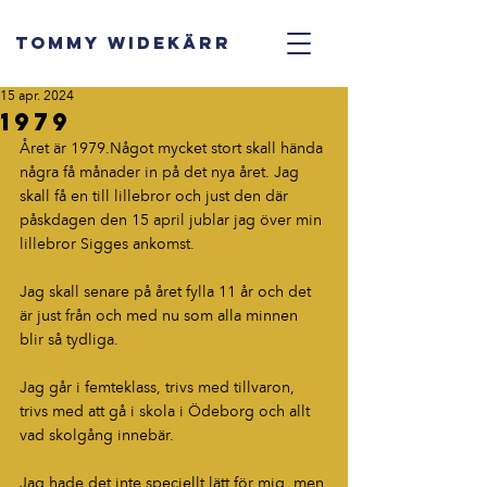
TOMMY WIDEKÄRR
15 apr. 2024
1979
Året är 1979.Något mycket stort skall hända 
några få månader in på det nya året. Jag 
skall få en till lillebror och just den där 
påskdagen den 15 april jublar jag över min 
lillebror Sigges ankomst.
Jag skall senare på året fylla 11 år och det 
är just från och med nu som alla minnen 
blir så tydliga.
Jag går i femteklass, trivs med tillvaron, 
trivs med att gå i skola i Ödeborg och allt 
vad skolgång innebär.
Jag hade det inte speciellt lätt för mig, men 