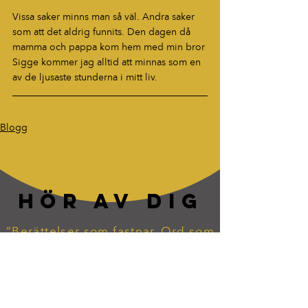
Vissa saker minns man så väl. Andra saker 
som att det aldrig funnits. Den dagen då 
mamma och pappa kom hem med min bror 
Sigge kommer jag alltid att minnas som en 
av de ljusaste stunderna i mitt liv.
Blogg
HÖR AV DIG
“Berättelser som fastnar. Ord som
lever vidare.”