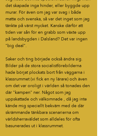
det skapade inga hinder, eller byggde upp 
murar. För även om jag var svag i både 
matte och svenska, så var det inget som jag 
tänkte på värst mycket. Kanske därför att 
tiden var sån för en grabb som växte upp 
på landsbygden i Dalsland? Det var ingen 
"big deal".
Saker och ting började också ändra sig. 
Bilder på de stora socialistförebilderna 
hade börjat plockats bort från väggarna i 
klassrummet (vi fick en ny lärare) och även 
om det var oroligt i världen så tonades den 
där "kampen" ner. Något som jag 
uppskattade och välkomnade , då jag inte 
kände mig speciellt bekväm med de där 
skrämmande tänkbara scenarierna om 
världsherraväldet som alldeles för ofta 
basunerades ut i klassrummet.