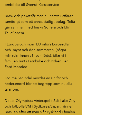
ombildas till Svensk Kassaservice.
Brev- och paket får man nu hämta i affären 
samtidigt som ett annat statligt bolag; Telia 
går samman med finska Sonera och blir 
TeliaSonera
I Europa och inom EU införs Eurosedlar 
och -mynt och den sommaren, (några 
månadar innan vår son föds), bilar vi i 
familjen runt i Frankrike och Italien i en 
Ford Mondeo.
Fadime Sahindal mördas av sin far och 
hedersmord blir ett begrepp som nu alla 
talar om.
Det är Olympiska vinterspel i Salt Lake City 
och fotbolls-VM i Sydkorea/Japan, vinner 
Brasilen efter att man slår Tyskland i finalen 