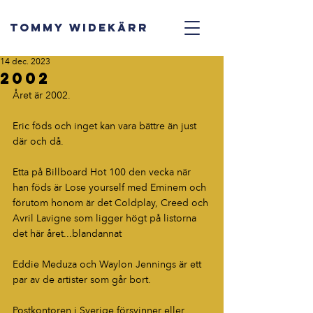
TOMMY WIDEKÄRR
14 dec. 2023
2002
Året är 2002.
Eric föds och inget kan vara bättre än just 
där och då.
Etta på Billboard Hot 100 den vecka när 
han föds är Lose yourself med Eminem och 
förutom honom är det Coldplay, Creed och 
Avril Lavigne som ligger högt på listorna 
det här året...blandannat
Eddie Meduza och Waylon Jennings är ett 
par av de artister som går bort.
Postkontoren i Sverige försvinner eller 