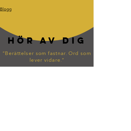
Blogg
HÖR AV DIG
“Berättelser som fastnar. Ord som
lever vidare.”
tommy.widekarr@gmail.com