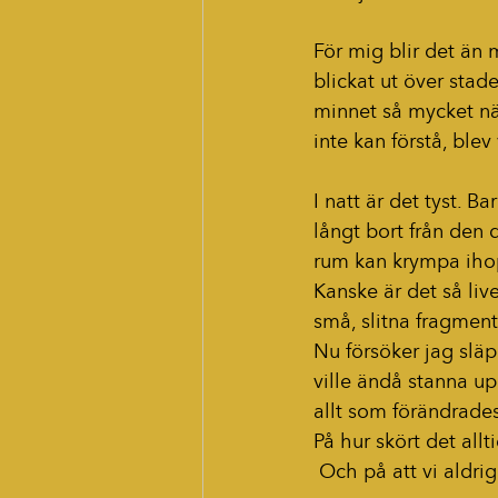
För mig blir det än m
blickat ut över stade
minnet så mycket n
inte kan förstå, blev
I natt är det tyst. 
långt bort från den 
rum kan krympa ihop 
Kanske är det så live
små, slitna fragmen
Nu försöker jag slä
ville ändå stanna u
allt som förändrades
På hur skört det allti
 Och på att vi aldr