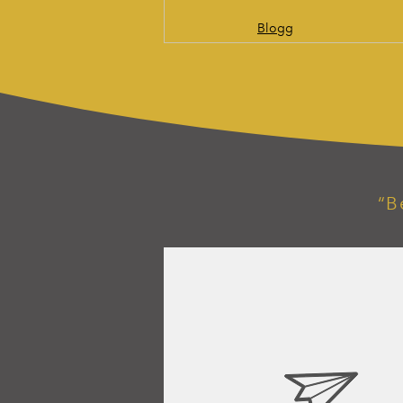
Blogg
“B