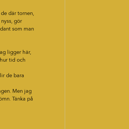
 de där tornen, 
 nyss, gör 
ådant som man 
g ligger här, 
hur tid och 
lir de bara 
agen. Men jag 
sömn. Tänka på 