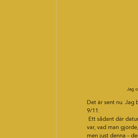
Jag o
Det är sent nu. Jag
9/11.
 Ett sådant där datum som bär tyngd och som etsats fast i oss alla. Man minns var man 
var, vad man gjorde
men just denna – den