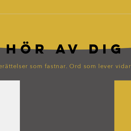
HÖR AV DIG
erättelser som fastnar. Ord som lever vidar