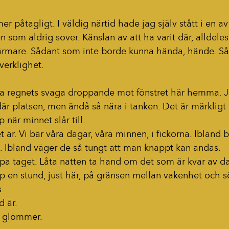
er påtagligt. I väldig närtid hade jag själv stått i en av
n som aldrig sover. Känslan av att ha varit där, alldeles
ärmare. Sådant som inte borde kunna hända, hände. S
 verklighet.
Bara regnets svaga droppande mot fönstret här hemma. Ja
där platsen, men ändå så nära i tanken. Det är märkligt 
när minnet slår till.
t är. Vi bär våra dagar, våra minnen, i fickorna. Ibland b
t. Ibland väger de så tungt att man knappt kan andas.
ppa taget. Låta natten ta hand om det som är kvar av d
pp en stund, just här, på gränsen mellan vakenhet och 
. 
d är.
ig glömmer.