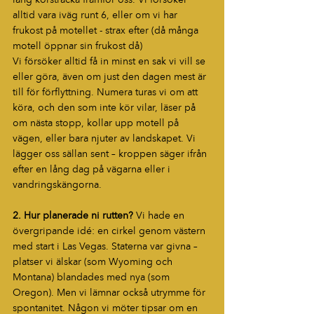
lång körsträcka framför oss. Vi försöker 
alltid vara iväg runt 6, eller om vi har 
frukost på motellet - strax efter (då många 
motell öppnar sin frukost då)
Vi försöker alltid få in minst en sak vi vill se 
eller göra, även om just den dagen mest är 
till för förflyttning. Numera turas vi om att 
köra, och den som inte kör vilar, läser på 
om nästa stopp, kollar upp motell på 
vägen, eller bara njuter av landskapet. Vi 
lägger oss sällan sent – kroppen säger ifrån 
efter en lång dag på vägarna eller i 
vandringskängorna.
2. Hur planerade ni rutten? 
Vi hade en 
övergripande idé: en cirkel genom västern 
med start i Las Vegas. Staterna var givna – 
platser vi älskar (som Wyoming och 
Montana) blandades med nya (som 
Oregon). Men vi lämnar också utrymme för 
spontanitet. Någon vi möter tipsar om en 