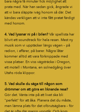
bara några få minuter fick möjlighet att 
prata med. När han sedan gick, ångrade vi 
att vi bara släppte iväg honom så där. Det 
kändes verkligen att vi inte fått pratat färdigt 
med honom. 
4. Vad lyssnar ni på i bilen? 
Vår spellista har 
blivit ett soundtrack för hela resan. Mest ny 
musik som vi upptäcker längs vägen – på 
radion, i affärer, på barer. Några låtar 
kommer alltid att vara förknippade med 
vissa platser. En viss vägsträcka i Oregon, 
ett motell i Montana, en solnedgång över 
Utahs röda klippor.
5. Vad skulle du säga till någon som 
drömmer om att göra en liknande resa? 
Gör det. Vänta inte på att livet ska bli 
"perfekt" för att åka. Planera det du måste, 
men lämna plats för det oförutsägbara – för 
det är ofta där magin uppstår. Och kom 