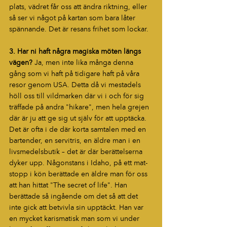
plats, vädret får oss att ändra riktning, eller 
så ser vi något på kartan som bara låter 
spännande. Det är resans frihet som lockar.
3. Har ni haft några magiska möten längs 
vägen? 
Ja, men inte lika många denna 
gång som vi haft på tidigare haft på våra 
resor genom USA. Detta då vi mestadels 
höll oss till vildmarken där vi i och för sig 
träffade på andra "hikare", men hela grejen 
där är ju att ge sig ut själv för att upptäcka.
Det är ofta i de där korta samtalen med en 
bartender, en servitris, en äldre man i en 
livsmedelsbutik – det är där berättelserna 
dyker upp. Någonstans i Idaho, på ett mat-
stopp i kön berättade en äldre man för oss 
att han hittat "The secret of life". Han 
berättade så ingående om det så att det 
inte gick att betvivla sin upptäckt. Han var 
en mycket karismatisk man som vi under 