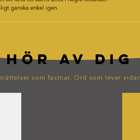
sligt ganska enkel igen.
HÖR AV DIG
erättelser som fastnar. Ord som lever vidar