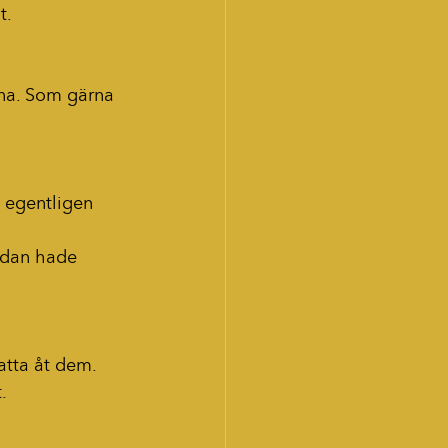
t.
nna. Som gärna 
 egentligen 
edan hade 
atta åt dem. 
.