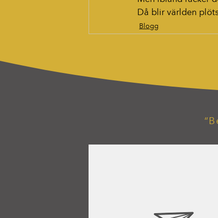
Då blir världen plöt
Blogg
“B