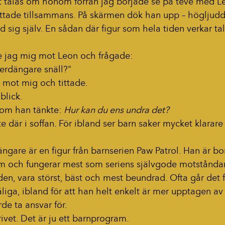
t talas om honom förrän jag började se på teve med Le
 tittade tillsammans. På skärmen dök han upp – högljudd,
 sig själv. En sådan där figur som hela tiden verkar ta
de jag mig mot Leon och frågade:
erdängare snäll?"
 mot mig och tittade.
blick.
om han tänkte: 
Hur kan du ens undra det?
te där i soffan. För ibland ser barn saker mycket klarare
gare är en figur från barnserien Paw Patrol. Han är bo
 och fungerar mest som seriens självgode motståndare
en, vara störst, bäst och mest beundrad. Ofta går det fe
liga, ibland för att han helt enkelt är mer upptagen av 
de ta ansvar för.
rivet. Det är ju ett barnprogram.