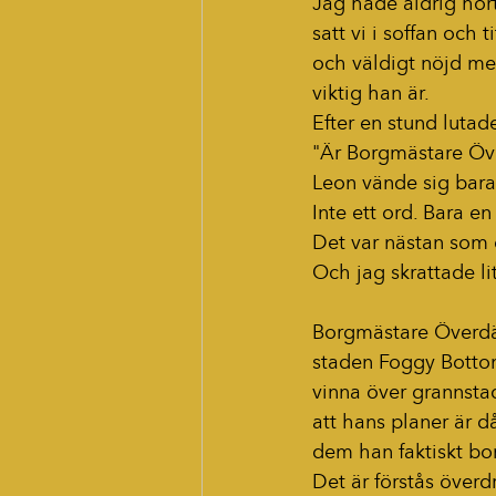
Jag hade aldrig hör
satt vi i soffan och
och väldigt nöjd med
viktig han är.
Efter en stund luta
"Är Borgmästare Öv
Leon vände sig bara
Inte ett ord. Bara en 
Det var nästan som 
Och jag skrattade li
Borgmästare Överdän
staden Foggy Bottom
vinna över grannstad
att hans planer är då
dem han faktiskt bor
Det är förstås överd