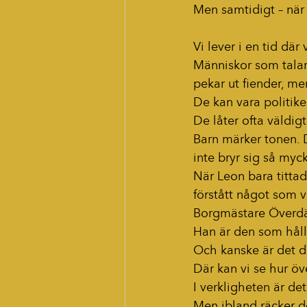
Men samtidigt – när 
Vi lever i en tid dä
Människor som talar
pekar ut fiender, me
De kan vara politike
De låter ofta väldig
Barn märker tonen. 
inte bryr sig så my
När Leon bara titta
förstått något som vi
Borgmästare Överdä
Han är den som håll
Och kanske är det dä
Där kan vi se hur ö
I verkligheten är det
Men ibland räcker de