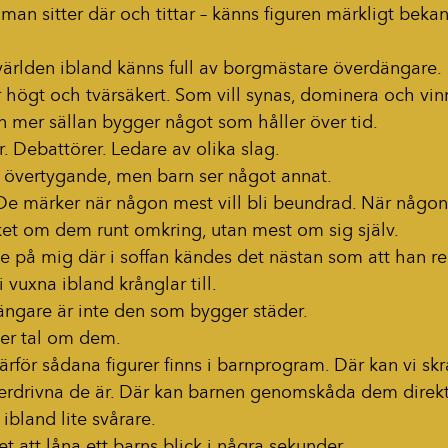
man sitter där och tittar – känns figuren märkligt bekan
r världen ibland känns full av borgmästare överdängare.
 högt och tvärsäkert. Som vill synas, dominera och vi
n mer sällan bygger något som håller över tid.
r. Debattörer. Ledare av olika slag.
t övertygande, men barn ser något annat.
De märker när någon mest vill bli beundrad. När någon
cket om dem runt omkring, utan mest om sig själv.
de på mig där i soffan kändes det nästan som att han r
 vuxna ibland krånglar till.
ngare är inte den som bygger städer.
er tal om dem.
rför sådana figurer finns i barnprogram. Där kan vi skr
verdrivna de är. Där kan barnen genomskåda dem direkt
 ibland lite svårare.
t att låna ett barns blick i några sekunder.