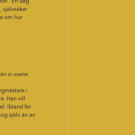
on . En dag 
 självsäker 
la om hur 
 än vi vuxna.
rgmästare i 
. Han vill 
l. Ibland för 
sig själv än av 