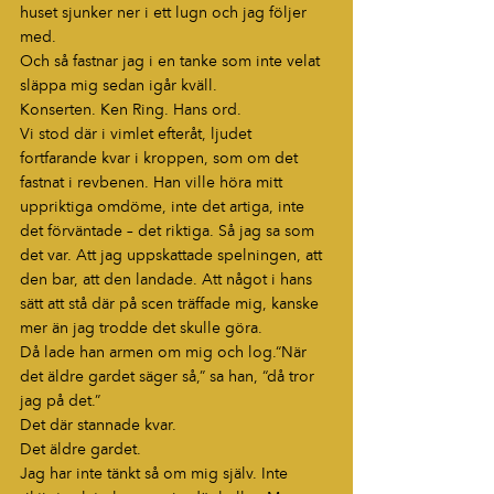
huset sjunker ner i ett lugn och jag följer 
med.
Och så fastnar jag i en tanke som inte velat 
släppa mig sedan igår kväll.
Konserten. Ken Ring. Hans ord.
Vi stod där i vimlet efteråt, ljudet 
fortfarande kvar i kroppen, som om det 
fastnat i revbenen. Han ville höra mitt 
uppriktiga omdöme, inte det artiga, inte 
det förväntade – det riktiga. Så jag sa som 
det var. Att jag uppskattade spelningen, att 
den bar, att den landade. Att något i hans 
sätt att stå där på scen träffade mig, kanske 
mer än jag trodde det skulle göra.
Då lade han armen om mig och log.“När 
det äldre gardet säger så,” sa han, “då tror 
jag på det.”
Det där stannade kvar.
Det äldre gardet.
Jag har inte tänkt så om mig själv. Inte 