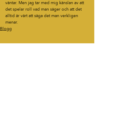
väntar. Men jag tar med mig känslan av att 
det spelar roll vad man säger och att det 
alltid är värt att säga det man verkligen 
menar.
Blogg
HÖR AV DIG
“Berättelser som fastnar. Ord som
lever vidare.”