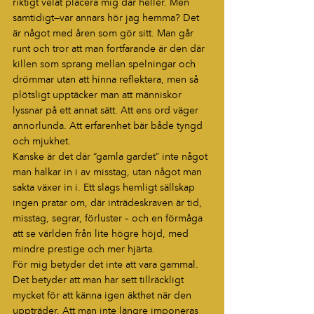
riktigt velat placera mig där heller. Men 
samtidigt—var annars hör jag hemma? Det 
är något med åren som gör sitt. Man går 
runt och tror att man fortfarande är den där 
killen som sprang mellan spelningar och 
drömmar utan att hinna reflektera, men så 
plötsligt upptäcker man att människor 
lyssnar på ett annat sätt. Att ens ord väger 
annorlunda. Att erfarenhet bär både tyngd 
och mjukhet.
Kanske är det där “gamla gardet” inte något 
man halkar in i av misstag, utan något man 
sakta växer in i. Ett slags hemligt sällskap 
ingen pratar om, där inträdeskraven är tid, 
misstag, segrar, förluster – och en förmåga 
att se världen från lite högre höjd, med 
mindre prestige och mer hjärta.
För mig betyder det inte att vara gammal. 
Det betyder att man har sett tillräckligt 
mycket för att känna igen äkthet när den 
uppträder. Att man inte längre imponeras 