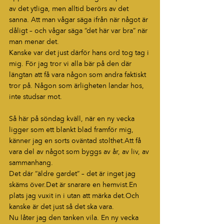
av det ytliga, men alltid berörs av det 
sanna. Att man vågar säga ifrån när något är 
dåligt – och vågar säga “det här var bra” när 
man menar det.
Kanske var det just därför hans ord tog tag i 
mig. För jag tror vi alla bär på den där 
längtan att få vara någon som andra faktiskt 
tror på. Någon som ärligheten landar hos, 
inte studsar mot.
Så här på söndag kväll, när en ny vecka 
ligger som ett blankt blad framför mig, 
känner jag en sorts oväntad stolthet.Att få 
vara del av något som byggs av år, av liv, av 
sammanhang.
Det där “äldre gardet” – det är inget jag 
skäms över.Det är snarare en hemvist.En 
plats jag vuxit in i utan att märka det.Och 
kanske är det just så det ska vara.
Nu låter jag den tanken vila. En ny vecka 