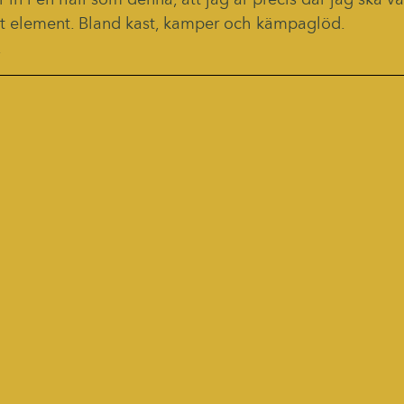
er in i en hall som denna, att jag är precis där jag ska va
itt element. Bland kast, kamper och kämpaglöd.
.