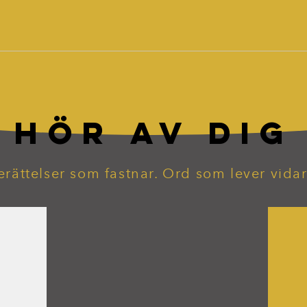
HÖR AV DIG
erättelser som fastnar. Ord som lever vidar