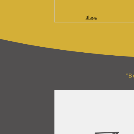
Blogg
“B