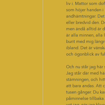
liv i. Mattor som d
som höjer handen i s
andhämtningar. Det h
eller bredvid den. D
men ändå alltid är d
är alla minnen, alla
burit med mig längre
ibland. Det är vänska
och ögonblick av ful
Och nu står jag här 
Jag står där med hän
stämningen, och hit
att bara andas. Att 
tusen gånger. Du kan
påminnelse tillbaka