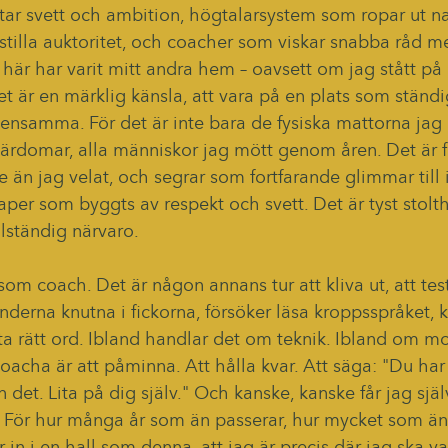
oftar svett och ambition, högtalarsystem som ropar ut 
tilla auktoritet, och coacher som viskar snabba råd me
är har varit mitt andra hem – oavsett om jag stått på 
et är en märklig känsla, att vara på en plats som ständi
ensamma. För det är inte bara de fysiska mattorna jag 
 lärdomar, alla människor jag mött genom åren. Det är f
 än jag velat, och segrar som fortfarande glimmar till
per som byggts av respekt och svett. Det är tyst stolthet
lständig närvaro.
som coach. Det är någon annans tur att kliva ut, att test
derna knutna i fickorna, försöker läsa kroppsspråket, 
ta rätt ord. Ibland handlar det om teknik. Ibland om m
coacha är att påminna. Att hålla kvar. Att säga: "Du har 
 det. Lita på dig själv." Och kanske, kanske får jag sj
. För hur många år som än passerar, hur mycket som än 