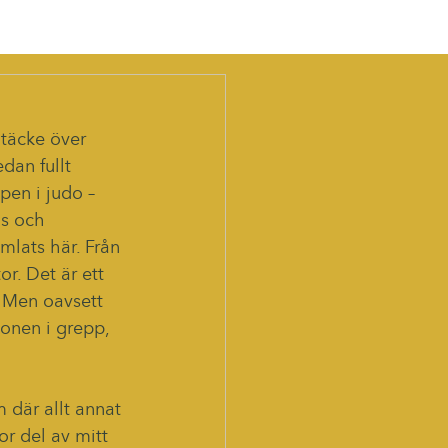
täcke över 
edan fullt 
en i judo – 
us och 
mlats här. Från 
r. Det är ett 
. Men oavsett 
onen i grepp, 
m där allt annat 
or del av mitt 