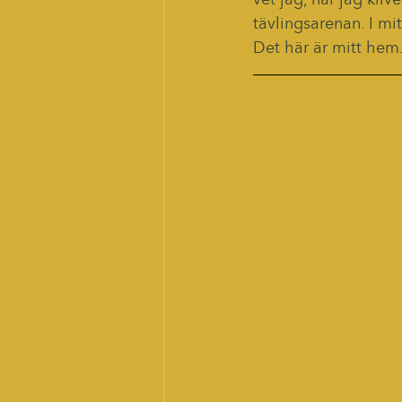
vet jag, när jag kliv
tävlingsarenan. I m
Det här är mitt hem