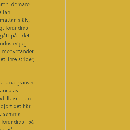
namn, domare 
llan 
mattan själv, 
gt förändras 
gått på – det 
örluster jag 
 i medvetandet 
, inre strider, 
a sina gränser. 
känna av 
od. Ibland om 
gjort det här 
älv samma 
förändras – så 