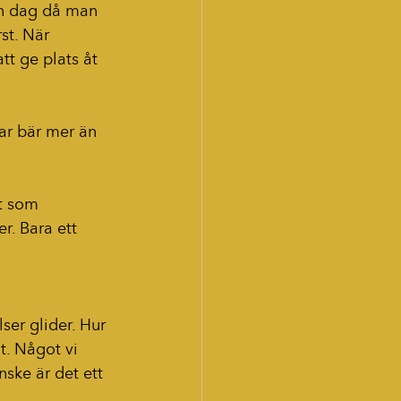
en dag då man 
st. När 
tt ge plats åt 
gar bär mer än 
t som 
r. Bara ett 
ser glider. Hur 
t. Något vi 
nske är det ett 