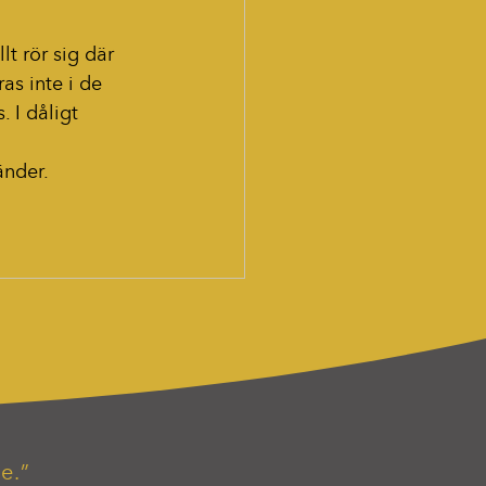
lt rör sig där 
ras inte i de 
 I dåligt 
änder.
e.”