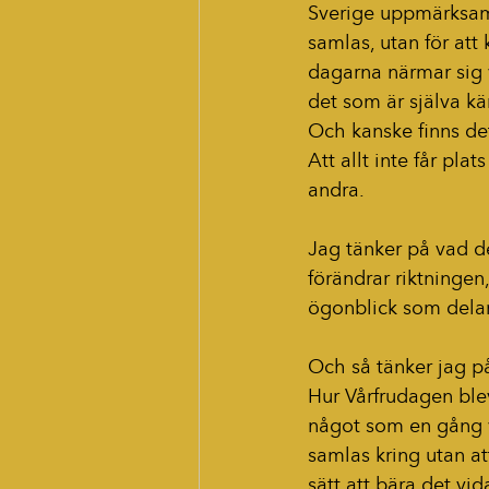
Sverige uppmärksamm
samlas, utan för att 
dagarna närmar sig v
det som är själva kä
Och kanske finns det
Att allt inte får pla
andra.
Jag tänker på vad d
förändrar riktningen,
ögonblick som delar l
Och så tänker jag p
Hur Vårfrudagen blev
något som en gång v
samlas kring utan att
sätt att bära det vid