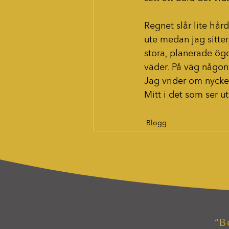
Regnet slår lite hård
ute medan jag sitter 
stora, planerade ögon
väder. På väg någon
Jag vrider om nyckel
Mitt i det som ser u
Blogg
“B