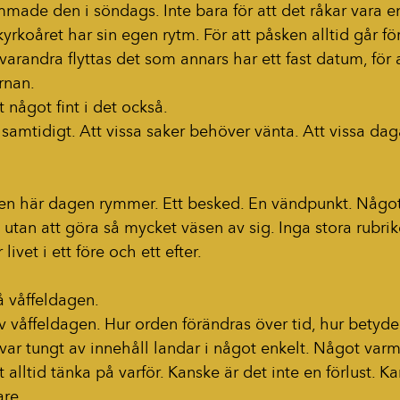
ade den i söndags. Inte bara för att det råkar vara 
kyrkoåret har sin egen rytm. För att påsken alltid går för
arandra flyttas det som annars har ett fast datum, för a
rnan.
 något fint i det också.
ts samtidigt. Att vissa saker behöver vänta. Att vissa da
en här dagen rymmer. Ett besked. En vändpunkt. Någo
 utan att göra så mycket väsen av sig. Inga stora rubrike
ivet i ett före och ett efter.
å våffeldagen.
 våffeldagen. Hur orden förändras över tid, hur betydel
ar tungt av innehåll landar i något enkelt. Något varm
 alltid tänka på varför. Kanske är det inte en förlust. Ka
are.