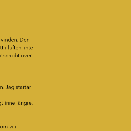
 vinden. Den 
 i luften, inte 
år snabbt över 
. Jag startar 
t inne längre. 
om vi i 