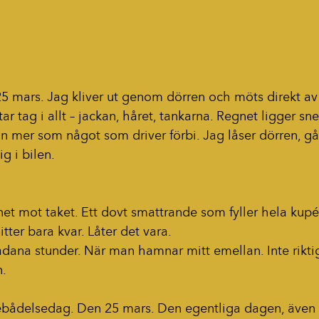
5 mars. Jag kliver ut genom dörren och möts direkt av
ar tag i allt – jackan, håret, tankarna. Regnet ligger snett
utan mer som något som driver förbi. Jag låser dörren, g
g i bilen.
gnet mot taket. Ett dovt smattrande som fyller hela kupén
itter bara kvar. Låter det vara.
dana stunder. När man hamnar mitt emellan. Inte riktig
n.
ebådelsedag. Den 25 mars. Den egentliga dagen, även 