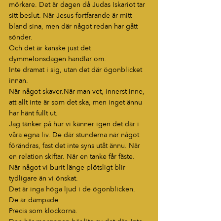
mörkare. Det är dagen då Judas Iskariot tar 
sitt beslut. När Jesus fortfarande är mitt 
bland sina, men där något redan har gått 
sönder.
Och det är kanske just det 
dymmelonsdagen handlar om.
Inte dramat i sig, utan det där ögonblicket 
innan.
När något skaver.När man vet, innerst inne, 
att allt inte är som det ska, men inget ännu 
har hänt fullt ut.
Jag tänker på hur vi känner igen det där i 
våra egna liv. De där stunderna när något 
förändras, fast det inte syns utåt ännu. När 
en relation skiftar. När en tanke får fäste. 
När något vi burit länge plötsligt blir 
tydligare än vi önskat.
Det är inga höga ljud i de ögonblicken.
De är dämpade.
Precis som klockorna.