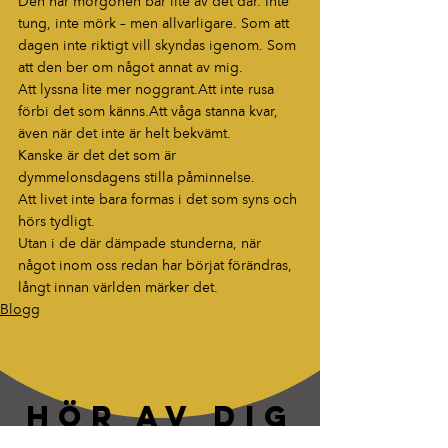
Den här morgonen bär lite av det där. Inte 
tung, inte mörk – men allvarligare. Som att 
dagen inte riktigt vill skyndas igenom. Som 
att den ber om något annat av mig.
Att lyssna lite mer noggrant.Att inte rusa 
förbi det som känns.Att våga stanna kvar, 
även när det inte är helt bekvämt.
Kanske är det det som är 
dymmelonsdagens stilla påminnelse.
Att livet inte bara formas i det som syns och 
hörs tydligt.
Utan i de där dämpade stunderna, när 
något inom oss redan har börjat förändras, 
långt innan världen märker det.
Blogg
HÖR AV DIG