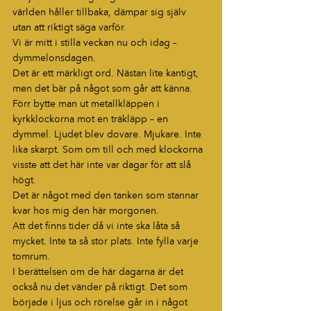
världen håller tillbaka, dämpar sig själv 
utan att riktigt säga varför.
Vi är mitt i stilla veckan nu och idag – 
dymmelonsdagen.
Det är ett märkligt ord. Nästan lite kantigt, 
men det bär på något som går att känna. 
Förr bytte man ut metallkläppen i 
kyrkklockorna mot en träkläpp – en 
dymmel. Ljudet blev dovare. Mjukare. Inte 
lika skarpt. Som om till och med klockorna 
visste att det här inte var dagar för att slå 
högt.
Det är något med den tanken som stannar 
kvar hos mig den här morgonen.
Att det finns tider då vi inte ska låta så 
mycket. Inte ta så stor plats. Inte fylla varje 
tomrum.
I berättelsen om de här dagarna är det 
också nu det vänder på riktigt. Det som 
började i ljus och rörelse går in i något 