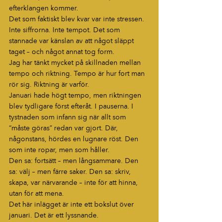
efterklangen kommer.
Det som faktiskt blev kvar var inte stressen. 
Inte siffrorna. Inte tempot. Det som 
stannade var känslan av att något släppt 
taget – och något annat tog form.
Jag har tänkt mycket på skillnaden mellan 
tempo och riktning. Tempo är hur fort man 
rör sig. Riktning är varför.
Januari hade högt tempo, men riktningen 
blev tydligare först efteråt. I pauserna. I 
tystnaden som infann sig när allt som 
“måste göras” redan var gjort. Där, 
någonstans, hördes en lugnare röst. Den 
som inte ropar, men som håller.
Den sa: fortsätt – men långsammare. Den 
sa: välj – men färre saker. Den sa: skriv, 
skapa, var närvarande – inte för att hinna, 
utan för att mena.
Det här inlägget är inte ett bokslut över 
januari. Det är ett lyssnande.