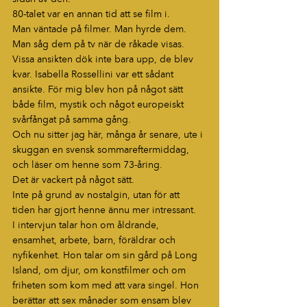
80-talet var en annan tid att se film i.
Man väntade på filmer. Man hyrde dem. 
Man såg dem på tv när de råkade visas. 
Vissa ansikten dök inte bara upp, de blev 
kvar. Isabella Rossellini var ett sådant 
ansikte. För mig blev hon på något sätt 
både film, mystik och något europeiskt 
svårfångat på samma gång.
Och nu sitter jag här, många år senare, ute i 
skuggan en svensk sommareftermiddag, 
och läser om henne som 73-åring.
Det är vackert på något sätt.
Inte på grund av nostalgin, utan för att 
tiden har gjort henne ännu mer intressant.
I intervjun talar hon om åldrande, 
ensamhet, arbete, barn, föräldrar och 
nyfikenhet. Hon talar om sin gård på Long 
Island, om djur, om konstfilmer och om 
friheten som kom med att vara singel. Hon 
berättar att sex månader som ensam blev 