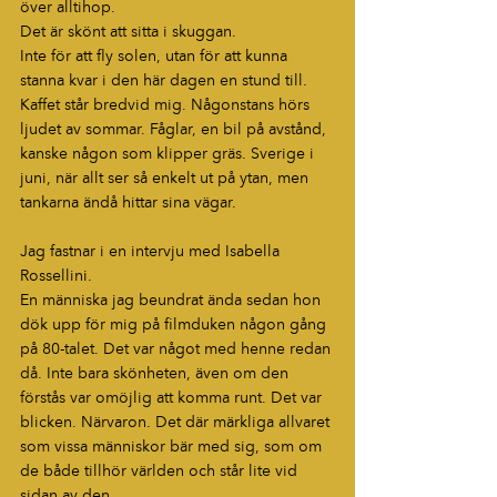
över alltihop.
Det är skönt att sitta i skuggan.
Inte för att fly solen, utan för att kunna 
stanna kvar i den här dagen en stund till. 
Kaffet står bredvid mig. Någonstans hörs 
ljudet av sommar. Fåglar, en bil på avstånd, 
kanske någon som klipper gräs. Sverige i 
juni, när allt ser så enkelt ut på ytan, men 
tankarna ändå hittar sina vägar.
Jag fastnar i en intervju med Isabella 
Rossellini.
En människa jag beundrat ända sedan hon 
dök upp för mig på filmduken någon gång 
på 80-talet. Det var något med henne redan 
då. Inte bara skönheten, även om den 
förstås var omöjlig att komma runt. Det var 
blicken. Närvaron. Det där märkliga allvaret 
som vissa människor bär med sig, som om 
de både tillhör världen och står lite vid 
sidan av den.