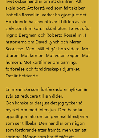
livet också handlar om att dra ifrån. Att 
skala bort. Att förstå vad som faktiskt bär.
Isabella Rossellini verkar ha gjort just det.
Hon kunde ha stannat kvar i bilden av sig 
själv som filmikon. I skönheten. I arvet efter 
Ingrid Bergman och Roberto Rossellini. I 
historierna om David Lynch och Martin 
Scorsese. Men i stället går hon vidare. Mot 
djuren. Mot farmen. Mot vetenskapen. Mot 
humorn. Mot kortfilmer om parning, 
förförelse och föräldraskap i djurriket.
Det är befriande.
En människa som fortfarande är nyfiken är 
svår att reducera till sin ålder.
Och kanske är det just det jag tycker så 
mycket om med intervjun. Den handlar 
egentligen inte om en gammal filmstjärna 
som ser tillbaka. Den handlar om någon 
som fortfarande tittar framåt, men utan att 
springa. Någon som har förstått att 