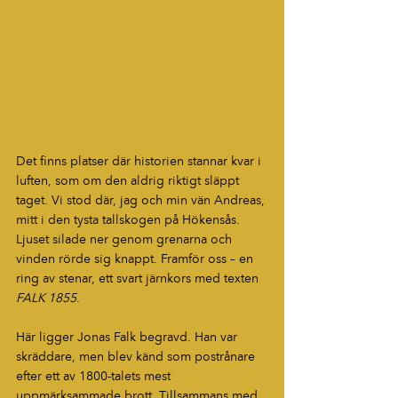
Det finns platser där historien stannar kvar i 
luften, som om den aldrig riktigt släppt 
taget. Vi stod där, jag och min vän Andreas, 
mitt i den tysta tallskogen på Hökensås. 
Ljuset silade ner genom grenarna och 
vinden rörde sig knappt. Framför oss – en 
ring av stenar, ett svart järnkors med texten 
FALK 1855
.
Här ligger Jonas Falk begravd. Han var 
skräddare, men blev känd som postrånare 
efter ett av 1800-talets mest 
uppmärksammade brott. Tillsammans med 