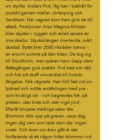
sin styvfar, Anders Frid, låg han i bakhåll för 
postdiligensen mellan Jönköping och 
Sandhem. När vagnen kom fram gick de till 
attack. Postiljonen Artur Magnus Nilssén 
blev skjuten i ryggen och avled senare av 
sina skador. Skjutsdrängen överlevde, svårt 
skadad. Bytet blev 2000 riksdaler banco – 
en enorm summa på den tiden. De tog sig 
till Stockholm, men spåren hann ikapp dem.
Rättegången gick snabbt. Frid bad om nåd 
och fick sitt straff omvandlat till livstids 
fängelse. Falk vägrade. Han höll fast vid sin 
tystnad och mötte avrättningen med yxa – 
som brukligt var – och begravdes här, på 
platsen, utan kista och utan vigd jord.
Efteråt började märkliga saker ske. 
Blommor dök upp på graven, varje dag. 
Ingen såg vem som lade dem där. Ingen 
visste. Och även om åren gått är det 
fortfarande så att någon hittar blommor vid 