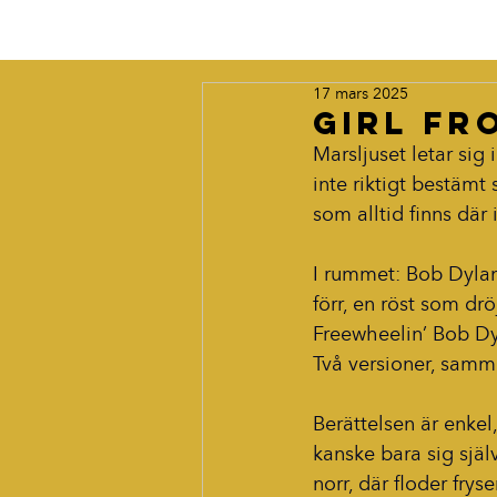
17 mars 2025
Girl fr
Marsljuset letar sig
inte riktigt bestämt
som alltid finns där
I rummet: Bob Dylan
förr, en röst som dr
Freewheelin’ Bob Dy
Två versioner, samm
Berättelsen är enkel
kanske bara sig själ
norr, där floder fry