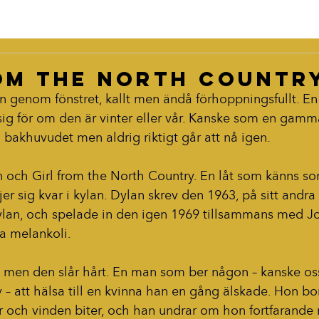
om the North Countr
 in genom fönstret, kallt men ändå förhoppningsfullt. 
 sig för om den är vinter eller vår. Kanske som en gamma
 i bakhuvudet men aldrig riktigt går att nå igen.
 och Girl from the North Country. En låt som känns som
öjer sig kvar i kylan. Dylan skrev den 1963, på sitt andr
lan, och spelade in den igen 1969 tillsammans med J
a melankoli.
, men den slår hårt. En man som ber någon – kanske oss
v – att hälsa till en kvinna han en gång älskade. Hon bo
ser och vinden biter, och han undrar om hon fortfarand