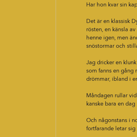
Har hon kvar sin ka
Det är en klassisk D
rösten, en känsla av
henne igen, men änd
snöstormar och stilla
Jag dricker en klun
som fanns en gång m
drömmar, ibland i e
Måndagen rullar vid
kanske bara en dag d
Och någonstans i nor
fortfarande letar si