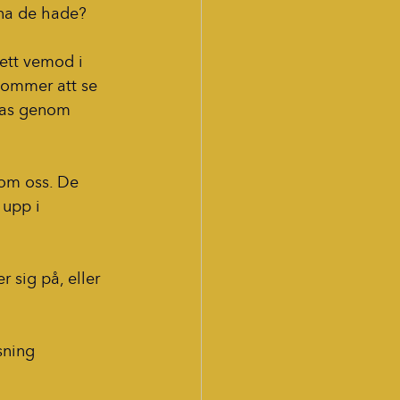
rna de hade?
ett vemod i 
 kommer att se 
das genom 
kom oss. De 
upp i 
sig på, eller 
sning 