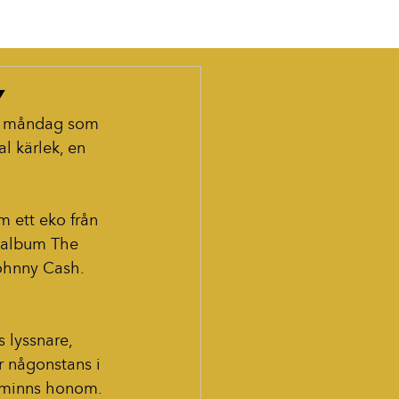
y
En måndag som 
l kärlek, en 
 ett eko från 
a album The 
ohnny Cash. 
 lyssnare, 
r någonstans i 
e minns honom. 