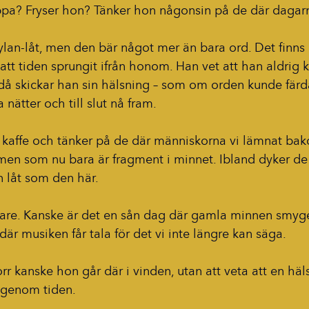
ppa? Fryser hon? Tänker hon någonsin på de där daga
ylan-låt, men den bär något mer än bara ord. Det finns 
 att tiden sprungit ifrån honom. Han vet att han aldrig
å skickar han sin hälsning – som om orden kunde fär
 nätter och till slut nå fram.
k kaffe och tänker på de där människorna vi lämnat ba
en som nu bara är fragment i minnet. Ibland dyker de 
n låt som den här.
are. Kanske är det en sån dag där gamla minnen smyger 
är musiken får tala för det vi inte längre kan säga.
r kanske hon går där i vinden, utan att veta att en häl
g genom tiden.