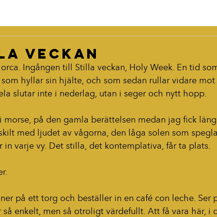
lla veckan
rca. Ingången till Stilla veckan, Holy Week. En tid so
av som hyllar sin hjälte, och som sedan rullar vidare mot
la slutar inte i nederlag, utan i seger och nytt hopp.
 i morse, på den gamla berättelsen medan jag fick läng
skilt med ljudet av vågorna, den låga solen som speglar 
n varje vy. Det stilla, det kontemplativa, får ta plats.
er.
ner på ett torg och beställer in en café con leche. Ser
så enkelt, men så otroligt värdefullt. Att få vara här, i d