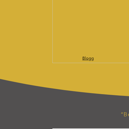
Blogg
“B