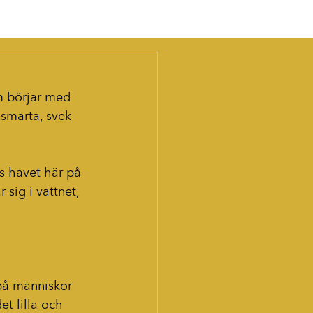
m börjar med 
 smärta, svek 
s havet här på 
sig i vattnet, 
 på människor 
et lilla och 