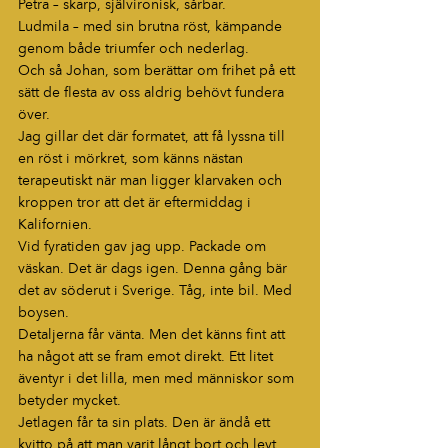
Petra – skarp, självironisk, sårbar.
Ludmila – med sin brutna röst, kämpande 
genom både triumfer och nederlag.
Och så Johan, som berättar om frihet på ett 
sätt de flesta av oss aldrig behövt fundera 
över.
Jag gillar det där formatet, att få lyssna till 
en röst i mörkret, som känns nästan 
terapeutiskt när man ligger klarvaken och 
kroppen tror att det är eftermiddag i 
Kalifornien.
Vid fyratiden gav jag upp. Packade om 
väskan. Det är dags igen. Denna gång bär 
det av söderut i Sverige. Tåg, inte bil. Med 
boysen.
Detaljerna får vänta. Men det känns fint att 
ha något att se fram emot direkt. Ett litet 
äventyr i det lilla, men med människor som 
betyder mycket.
Jetlagen får ta sin plats. Den är ändå ett 
kvitto på att man varit långt bort och levt. 