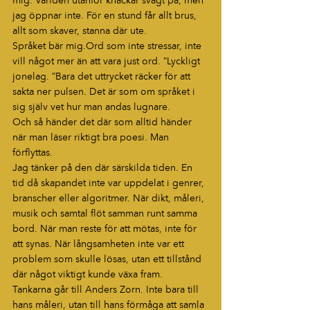
mig. Världen utanför knackar svagt på, men 
jag öppnar inte. För en stund får allt brus, 
allt som skaver, stanna där ute.
Språket bär mig.Ord som inte stressar, inte 
vill något mer än att vara just ord. ”Lyckligt 
jonelag. ”Bara det uttrycket räcker för att 
sakta ner pulsen. Det är som om språket i 
sig själv vet hur man andas lugnare.
Och så händer det där som alltid händer 
när man läser riktigt bra poesi. Man 
förflyttas.
Jag tänker på den där särskilda tiden. En 
tid då skapandet inte var uppdelat i genrer, 
branscher eller algoritmer. När dikt, måleri, 
musik och samtal flöt samman runt samma 
bord. När man reste för att mötas, inte för 
att synas. När långsamheten inte var ett 
problem som skulle lösas, utan ett tillstånd 
där något viktigt kunde växa fram.
Tankarna går till Anders Zorn. Inte bara till 
hans måleri, utan till hans förmåga att samla 