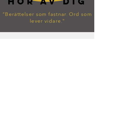
HÖR AV DIG
“Berättelser som fastnar. Ord som
lever vidare.”
tommy.widekarr@gmail.com
Hitta mig på Facebook