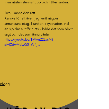
man nästan stannar upp och håller andan.
Ikväll känns den rätt.
Kanske för att även jag varit någon 
annanstans idag. I tanken, i tystnaden, vid 
en sjö där allt får plats – både det som blivit 
sagt och det som ännu väntar.
https://youtu.be/1MtvnZ2LvsM?
si=lZdwMdwQ5_Yd4jtc
Blogg