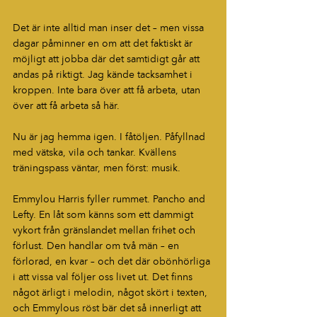
Det är inte alltid man inser det – men vissa 
dagar påminner en om att det faktiskt är 
möjligt att jobba där det samtidigt går att 
andas på riktigt. Jag kände tacksamhet i 
kroppen. Inte bara över att få arbeta, utan 
över att få arbeta så här.
Nu är jag hemma igen. I fåtöljen. Påfyllnad 
med vätska, vila och tankar. Kvällens 
träningspass väntar, men först: musik.
Emmylou Harris fyller rummet. Pancho and 
Lefty. En låt som känns som ett dammigt 
vykort från gränslandet mellan frihet och 
förlust. Den handlar om två män – en 
förlorad, en kvar – och det där obönhörliga 
i att vissa val följer oss livet ut. Det finns 
något ärligt i melodin, något skört i texten, 
och Emmylous röst bär det så innerligt att 