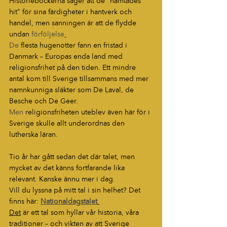
Historieböckerna säger att de "hämtades 
hit" för sina färdigheter i hantverk och 
handel, men sanningen är att de flydde 
undan 
förföljelse
.
De
 flesta hugenotter fann en fristad i 
Danmark – Europas enda land med 
religionsfrihet på den tiden. Ett mindre 
antal kom till Sverige tillsammans med mer 
namnkunniga släkter som De Laval, de 
Besche och De Geer.
Men
 religionsfriheten uteblev även här för i 
Sverige skulle allt underordnas den 
lutherska läran.
Tio år har gått sedan det där talet, men 
mycket av det känns fortfarande lika 
relevant. Kanske ännu mer i dag.
Vill du lyssna på mitt tal i sin helhet? Det 
finns här: 
Nationaldagstalet
Det
 är ett tal som hyllar vår historia, våra 
traditioner – och vikten av att Sverige 