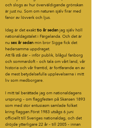
och slogs av hur överväldigande grönskan 
är just nu. Som om naturen själv firar med 
fanor av lövverk och ljus.
Idag är det exakt 
tio år sedan
 jag själv höll 
nationaldagstalet i Färgelanda. Och det är 
nu 
sex år sedan
 min bror Sigge fick det 
hedersamma uppdraget.
Att få stå där – inför publik, blågul fanborg 
och sommardoft – och tala om vårt land, vår 
historia och vår framtid, är fortfarande en av 
de mest betydelsefulla upplevelserna i mitt 
liv som medborgare.
I mitt tal berättade jag om nationaldagens 
ursprung – om flaggfesten på Skansen 1893 
som med stor entusiasm samlade folket 
kring flaggan.Först 1983 utsågs 6 juni 
officiellt till Sveriges nationaldag, och det 
dröjde ytterligare 22 år – till 2005 – innan 