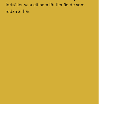
fortsätter vara ett hem för fler än de som 
redan är här.
Blogg