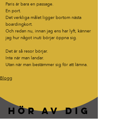
Paris är bara en passage.
En port.
Det verkliga målet ligger bortom nästa 
boardingkort.
Och redan nu, innan jag ens har lyft, känner 
jag hur något inuti börjar öppna sig.
Det är så resor börjar.
Inte när man landar.
Utan när man bestämmer sig för att lämna.
Blogg
HÖR AV DIG
“Berättelser som fastnar. Ord som
lever vidare.”