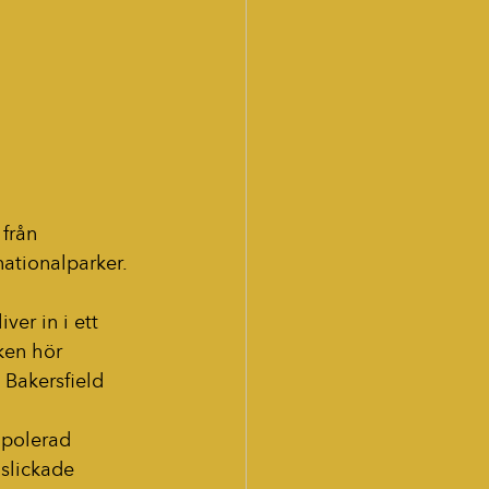
 från 
ationalparker. 
ver in i ett 
ken hör 
Bakersfield 
opolerad 
slickade 