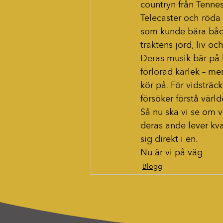
countryn från Tenne
Telecaster och röda
som kunde bära både
traktens jord, liv och
Deras musik bär på 
förlorad kärlek – me
kör på. För vidsträc
försöker förstå vär
Så nu ska vi se om v
deras ande lever kva
sig direkt i en.  
Nu är vi på väg.
Blogg