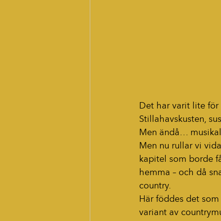
Det har varit lite för
Stillahavskusten, su
Men ändå… musikalisk
Men nu rullar vi vida
kapitel som borde få
hemma – och då snac
country.
Här föddes det som 
variant av countrym