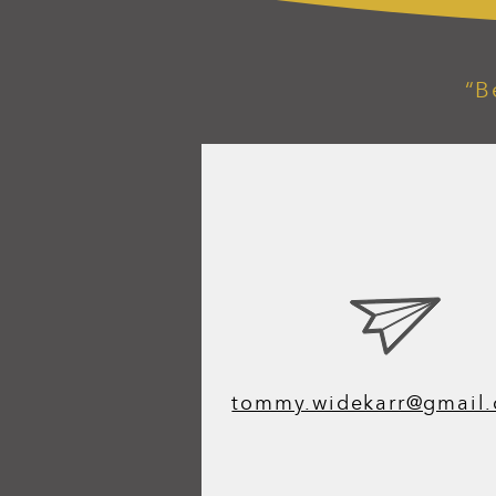
“B
tommy.widekarr@gmail