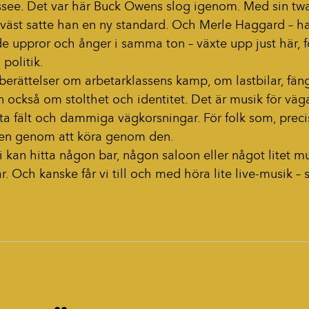
ssee. Det var här Buck Owens slog igenom. Med sin tw
 väst satte han en ny standard. Och Merle Haggard – h
 uppror och ånger i samma ton – växte upp just här, 
 politik.
berättelser om arbetarklassens kamp, om lastbilar, fän
n också om stolthet och identitet. Det är musik för väg
kta fält och dammiga vägkorsningar. För folk som, preci
lden genom att köra genom den.
i kan hitta någon bar, någon saloon eller något litet 
r. Och kanske får vi till och med höra lite live-musik – 