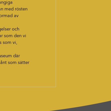
angiga 
an med rösten 
formad av 
gelser och 
ar som den vi 
s som vi, 
museum där 
sånt som sätter 