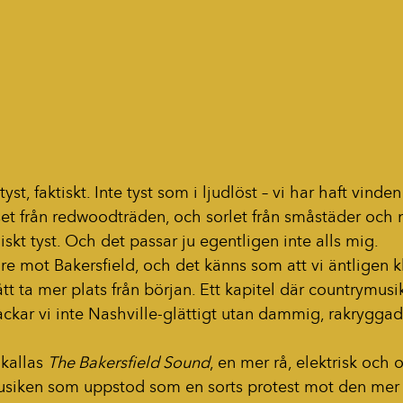
 tyst, faktiskt. Inte tyst som i ljudlöst – vi har haft vinden
set från redwoodträden, och sorlet från småstäder och n
t tyst. Och det passar ju egentligen inte alls mig.
re mot Bakersfield, och det känns som att vi äntligen kli
tt ta mer plats från början. Ett kapitel där countrymusi
kar vi inte Nashville-glättigt utan dammig, rakryggad 
kallas 
The Bakersfield Sound
, en mer rå, elektrisk och 
usiken som uppstod som en sorts protest mot den mer 