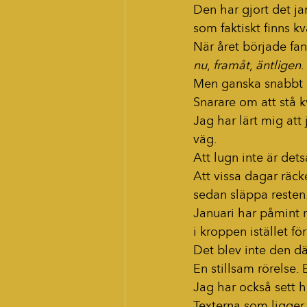
Den har gjort det jan
som faktiskt finns kva
När året började fan
nu
, 
framåt
, 
äntligen
.
Men ganska snabbt m
Snarare om att stå k
Jag har lärt mig att
väg.
Att lugn inte är det
Att vissa dagar räck
sedan släppa resten
Januari har påmint 
i kroppen istället fö
Det blev inte den dä
En stillsam rörelse.
Jag har också sett 
Texterna som ligger 