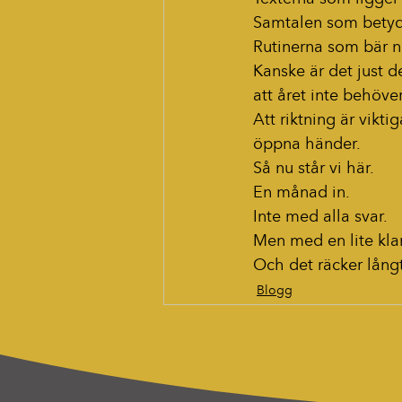
Samtalen som betyde
Rutinerna som bär nä
Kanske är det just de
att året inte behöve
Att riktning är vikt
öppna händer.
Så nu står vi här.
En månad in.
Inte med alla svar.
Men med en lite klar
Och det räcker långt
Blogg