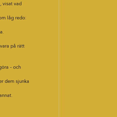
, visat vad 
om låg redo: 
a.
vara på rätt 
göra – och 
ter dem sjunka 
 annat.