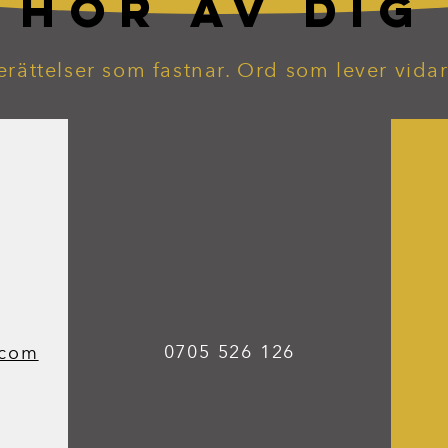
HÖR AV DIG
erättelser som fastnar. Ord som lever vidar
0705 526 126
.com