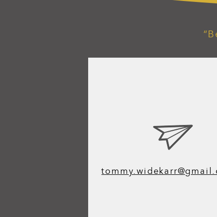
“B
tommy.widekarr@gmail