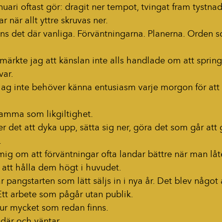
uari oftast gör: dragit ner tempot, tvingat fram tystnad
r när allt yttre skruvas ner.
ns det där vanliga. Förväntningarna. Planerna. Orden s
ärkte jag att känslan inte alls handlade om att spring
var.
 jag inte behöver känna entusiasm varje morgon för att 
samma som likgiltighet.
er det att dyka upp, sätta sig ner, göra det som går att 
.
mig om att förväntningar ofta landar bättre när man lå
r att hålla dem högt i huvudet.
r pangstarten som lätt säljs in i nya år. Det blev något
 Ett arbete som pågår utan publik.
hur mycket som redan finns.
där och väntar.