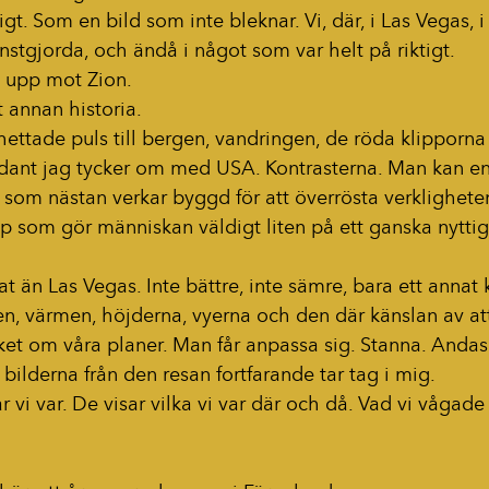
igt. Som en bild som inte bleknar. Vi, där, i Las Vegas, i 
onstgjorda, och ändå i något som var helt på riktigt.
e upp mot Zion.
 annan historia.
ettade puls till bergen, vandringen, de röda klipporna
ådant jag tycker om med USA. Kontrasterna. Man kan e
d som nästan verkar byggd för att överrösta verklighete
ap som gör människan väldigt liten på ett ganska nyttigt
t än Las Vegas. Inte bättre, inte sämre, bara ett annat k
n, värmen, höjderna, vyerna och den där känslan av att
cket om våra planer. Man får anpassa sig. Stanna. Andas.
 bilderna från den resan fortfarande tar tag i mig.
r vi var. De visar vilka vi var där och då. Vad vi vågade