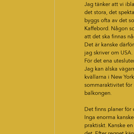
Jag tänker att vi ibl
det stora, det spekt
byggs ofta av det so
Kaffebord. Någon so
att det ska finnas nå
Det är kanske därför
jag skriver om USA.
För det ena uteslute
Jag kan älska vägar
kvällarna i New York
sommaraktivitet för
balkongen.
Det finns planer för
Inga enorma kanske.
praktiskt. Kanske en 
det. Efter regnet kä