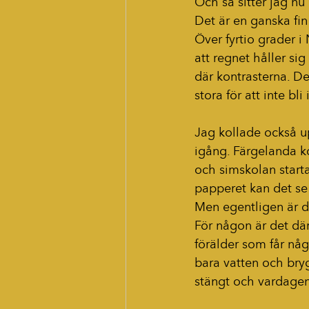
Och så sitter jag nu
Det är en ganska fin
Över fyrtio grader
att regnet håller sig
där kontrasterna. Det
stora för att inte bli
Jag kollade också u
igång. Färgelanda k
och simskolan starta
papperet kan det se
Men egentligen är d
För någon är det dä
förälder som får någ
bara vatten och bryg
stängt och vardagen