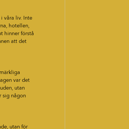
våra liv. Inte 
a, hotellen, 
 hinner förstå 
nen att det 
 märkliga 
agen var det 
uden, utan 
r sig någon 
de, utan för 