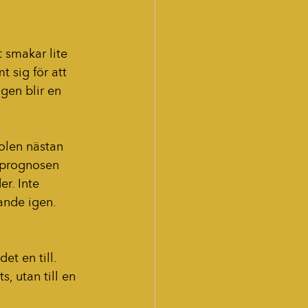
 smakar lite 
 sig för att 
gen blir en 
solen nästan 
t prognosen 
r. Inte 
ande igen. 
t en till. 
s, utan till en 