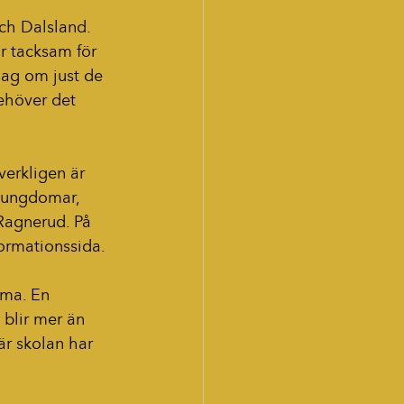
ch Dalsland. 
 tacksam för 
 jag om just de 
behöver det 
erkligen är 
 ungdomar, 
Ragnerud. På 
formationssida.
mma. En 
 blir mer än 
är skolan har 