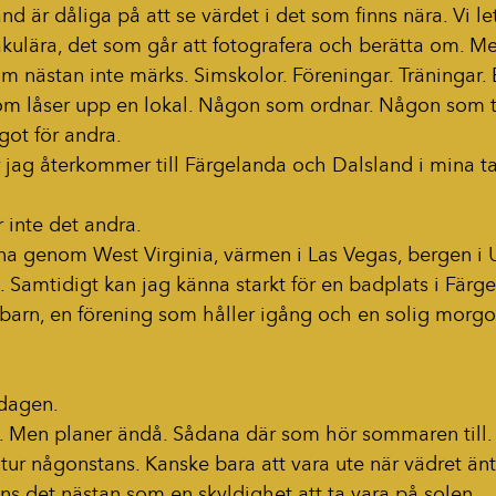
and är dåliga på att se värdet i det som finns nära. Vi le
akulära, det som går att fotografera och berätta om. M
m nästan inte märks. Simskolor. Föreningar. Träningar. B
m låser upp en lokal. Någon som ordnar. Någon som ta
got för andra.
 jag återkommer till Färgelanda och Dalsland i mina ta
r inte det andra.
na genom West Virginia, värmen i Las Vegas, bergen i 
. Samtidigt kan jag känna starkt för en badplats i Färge
 barn, en förening som håller igång och en solig mor
 dagen.
 Men planer ändå. Sådana där som hör sommaren till.
tur någonstans. Kanske bara att vara ute när vädret äntl
nns det nästan som en skyldighet att ta vara på solen.