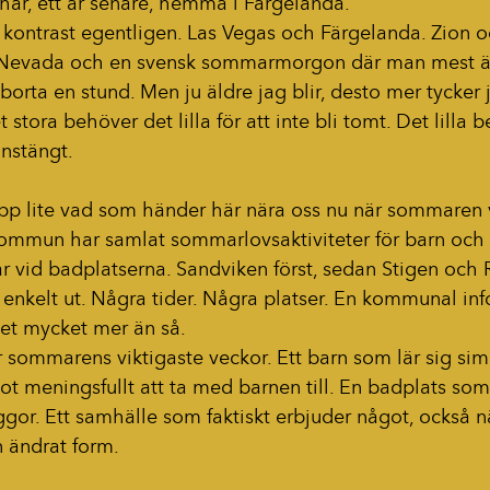
 här, ett år senare, hemma i Färgelanda.
 kontrast egentligen. Las Vegas och Färgelanda. Zion o
 i Nevada och en svensk sommarmorgon där man mest är
 borta en stund. Men ju äldre jag blir, desto mer tycker
 stora behöver det lilla för att inte bli tomt. Det lilla 
 instängt.
pp lite vad som händer här nära oss nu när sommaren v
ommun har samlat sommarlovsaktiviteter för barn och
r vid badplatserna. Sandviken först, sedan Stigen och 
 enkelt ut. Några tider. Några platser. En kommunal in
et mycket mer än så.
r sommarens viktigaste veckor. Ett barn som lär sig si
ot meningsfullt att ta med barnen till. En badplats som
gor. Ett samhälle som faktiskt erbjuder något, också n
 ändrat form.