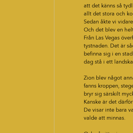
att det känns så tydl
allt det stora och k
Sedan åkte vi vidar
Och det blev en helt
Från Las Vegas överh
tystnaden. Det är s
befinna sig i en sta
dag stå i ett landsk
Zion blev något anna
fanns kroppen, stege
bryr sig särskilt my
Kanske är det därför
De visar inte bara va
valde att minnas.