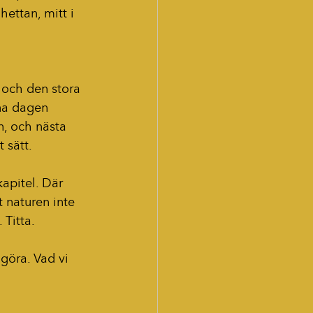
hettan, mitt i 
 och den stora 
na dagen 
n, och nästa 
 sätt.
apitel. Där 
 naturen inte 
 Titta.
 göra. Vad vi 