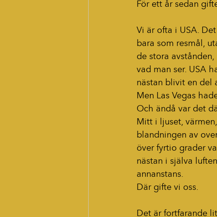
För ett år sedan gift
Vi är ofta i USA. Det
bara som resmål, uta
de stora avstånden, 
vad man ser. USA ha
nästan blivit en de
Men Las Vegas hade j
Och ändå var det d
Mitt i ljuset, värme
blandningen av over
över fyrtio grader v
nästan i själva luft
annanstans.
Där gifte vi oss.
Det är fortfarande li