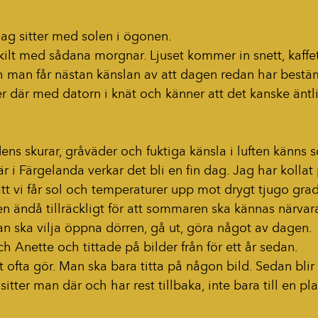
ag sitter med solen i ögonen.
kilt med sådana morgnar. Ljuset kommer in snett, kaffet
h man får nästan känslan av att dagen redan har bestämt
ter där med datorn i knät och känner att det kanske äntli
dens skurar, gråväder och fuktiga känsla i luften känns 
 i Färgelanda verkar det bli en fin dag. Jag har kolla
tt vi får sol och temperaturer upp mot drygt tjugo grade
n ändå tillräckligt för att sommaren ska kännas närvar
 man ska vilja öppna dörren, gå ut, göra något av dagen.
och Anette och tittade på bilder från för ett år sedan.
ofta gör. Man ska bara titta på någon bild. Sedan blir de
 sitter man där och har rest tillbaka, inte bara till en plat