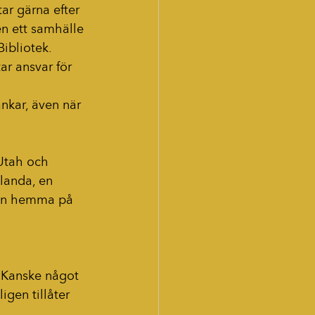
tar gärna efter 
en ett samhälle 
ibliotek. 
r ansvar för 
nkar, även när 
Utah och 
landa, en 
gon hemma på 
 Kanske något 
igen tillåter 