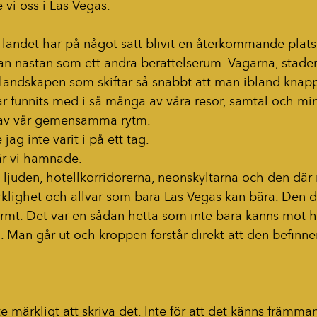
e vi oss i Las Vegas.
 landet har på något sätt blivit en återkommande plats i 
n nästan som ett andra berättelserum. Vägarna, städern
landskapen som skiftar så snabbt att man ibland knappt
r funnits med i så många av våra resor, samtal och min
l av vår gemensamma rytm.
ag inte varit i på ett tag.
är vi hamnade.
n, ljuden, hotellkorridorerna, neonskyltarna och den där
klighet och allvar som bara Las Vegas kan bära. Den d
armt. Det var en sådan hetta som inte bara känns mot h
en. Man går ut och kroppen förstår direkt att den befinne
te märkligt att skriva det. Inte för att det känns främman