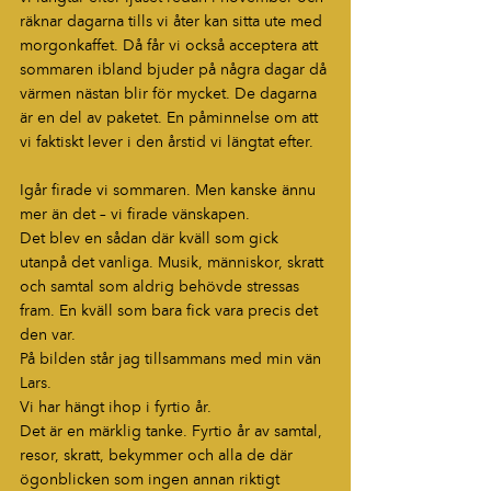
räknar dagarna tills vi åter kan sitta ute med 
morgonkaffet. Då får vi också acceptera att 
sommaren ibland bjuder på några dagar då 
värmen nästan blir för mycket. De dagarna 
är en del av paketet. En påminnelse om att 
vi faktiskt lever i den årstid vi längtat efter.
Igår firade vi sommaren. Men kanske ännu 
mer än det – vi firade vänskapen.
Det blev en sådan där kväll som gick 
utanpå det vanliga. Musik, människor, skratt 
och samtal som aldrig behövde stressas 
fram. En kväll som bara fick vara precis det 
den var.
På bilden står jag tillsammans med min vän 
Lars.
Vi har hängt ihop i fyrtio år.
Det är en märklig tanke. Fyrtio år av samtal, 
resor, skratt, bekymmer och alla de där 
ögonblicken som ingen annan riktigt 