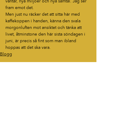
väntar, nya miljöer och nya samtal. Jag ser 
fram emot det.
Men just nu räcker det att sitta här med 
kaffekoppen i handen, känna den svala 
morgonluften mot ansiktet och tänka att 
livet, åtminstone den här sista söndagen i 
juni, är precis så fint som man ibland 
hoppas att det ska vara.
Blogg
HÖR AV DIG
“Berättelser som fastnar. Ord som
lever vidare.”