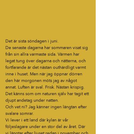
Det är sista söndagen i juni.
De senaste dagarna har sommaren visat sig 
från sin allra varmaste sida. Värmen har 
legat tung över dagarna och nätterna, och 
fortfarande är det nästan outhärdligt varmt 
inne i huset. Men när jag öppnar dörren 
den här morgonen möts jag av något 
annat. Luften är sval. Frisk. Nästan krispig. 
Det känns som om naturen själv har tagit ett 
djupt andetag under natten.
Och vet ni? Jag känner ingen längtan efter 
svalare somrar.
Vi lever i ett land där kylan är vår 
följeslagare under en stor del av året. Där 
vi längtar efter ljuset redan i november och 