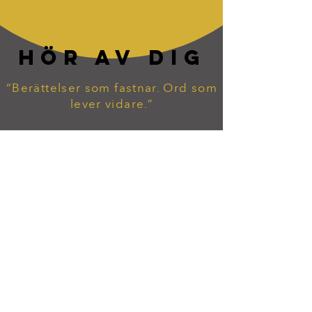
HÖR AV DIG
“Berättelser som fastnar. Ord som
lever vidare.”
tommy.widekarr@gmail.com