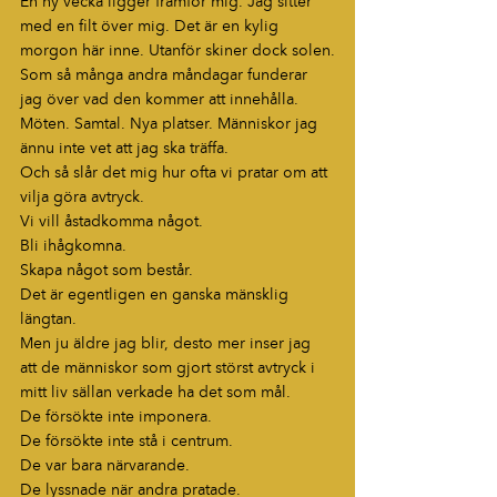
En ny vecka ligger framför mig. Jag sitter 
med en filt över mig. Det är en kylig 
morgon här inne. Utanför skiner dock solen.
Som så många andra måndagar funderar 
jag över vad den kommer att innehålla. 
Möten. Samtal. Nya platser. Människor jag 
ännu inte vet att jag ska träffa.
Och så slår det mig hur ofta vi pratar om att 
vilja göra avtryck.
Vi vill åstadkomma något.
Bli ihågkomna.
Skapa något som består.
Det är egentligen en ganska mänsklig 
längtan.
Men ju äldre jag blir, desto mer inser jag 
att de människor som gjort störst avtryck i 
mitt liv sällan verkade ha det som mål.
De försökte inte imponera.
De försökte inte stå i centrum.
De var bara närvarande.
De lyssnade när andra pratade.