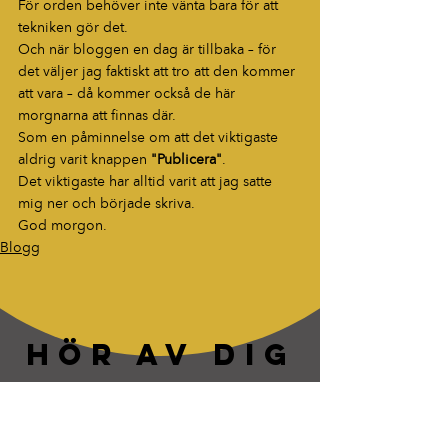
För orden behöver inte vänta bara för att 
tekniken gör det.
Och när bloggen en dag är tillbaka – för 
det väljer jag faktiskt att tro att den kommer 
att vara – då kommer också de här 
morgnarna att finnas där.
Som en påminnelse om att det viktigaste 
aldrig varit knappen 
"Publicera"
.
Det viktigaste har alltid varit att jag satte 
mig ner och började skriva.
God morgon.
Blogg
HÖR AV DIG
“Berättelser som fastnar. Ord som
lever vidare.”