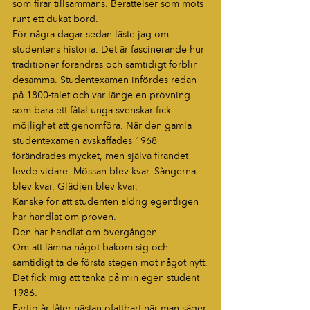
som firar tillsammans. Berättelser som möts 
runt ett dukat bord.
För några dagar sedan läste jag om 
studentens historia. Det är fascinerande hur 
traditioner förändras och samtidigt förblir 
desamma. Studentexamen infördes redan 
på 1800-talet och var länge en prövning 
som bara ett fåtal unga svenskar fick 
möjlighet att genomföra. När den gamla 
studentexamen avskaffades 1968 
förändrades mycket, men själva firandet 
levde vidare. Mössan blev kvar. Sångerna 
blev kvar. Glädjen blev kvar.
Kanske för att studenten aldrig egentligen 
har handlat om proven.
Den har handlat om övergången.
Om att lämna något bakom sig och 
samtidigt ta de första stegen mot något nytt.
Det fick mig att tänka på min egen student 
1986.
Fyrtio år låter nästan ofattbart när man säger 