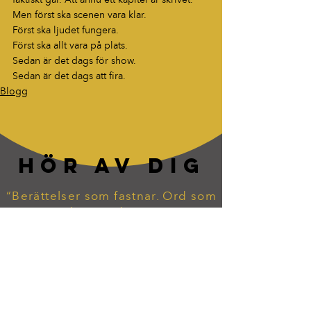
faktiskt går. Att ännu ett kapitel är skrivet.
Men först ska scenen vara klar.
Först ska ljudet fungera.
Först ska allt vara på plats.
Sedan är det dags för show.
Sedan är det dags att fira.
Blogg
HÖR AV DIG
“Berättelser som fastnar. Ord som
lever vidare.”