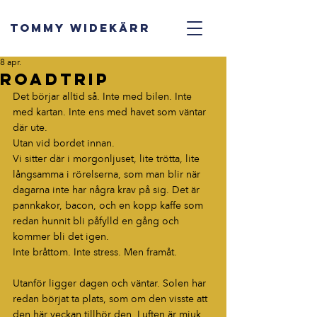
TOMMY WIDEKÄRR
8 apr.
Roadtrip
Det börjar alltid så. Inte med bilen. Inte 
med kartan. Inte ens med havet som väntar 
där ute.
Utan vid bordet innan.
Vi sitter där i morgonljuset, lite trötta, lite 
långsamma i rörelserna, som man blir när 
dagarna inte har några krav på sig. Det är 
pannkakor, bacon, och en kopp kaffe som 
redan hunnit bli påfylld en gång och 
kommer bli det igen. 
Inte bråttom. Inte stress. Men framåt.
Utanför ligger dagen och väntar. Solen har 
redan börjat ta plats, som om den visste att 
den här veckan tillhör den. Luften är mjuk. 