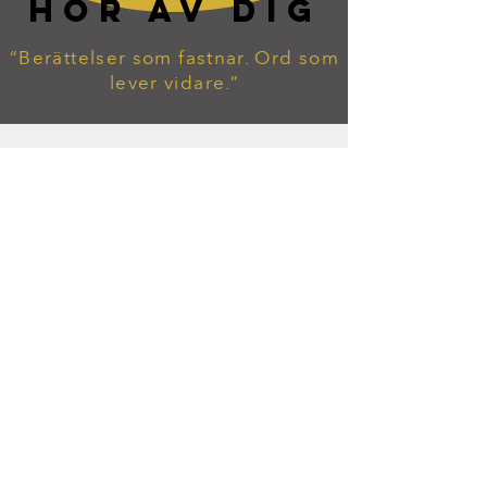
HÖR AV DIG
“Berättelser som fastnar. Ord som
lever vidare.”
tommy.widekarr@gmail.com