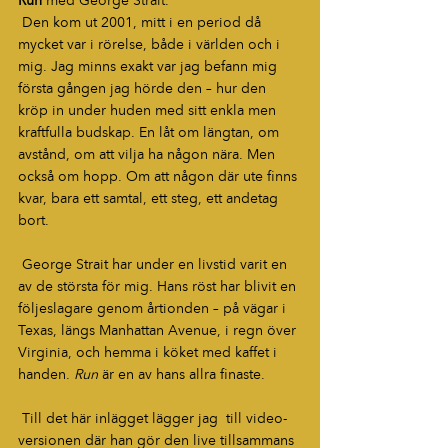
Run
 med George Strait.  
 Den kom ut 2001, mitt i en period då 
mycket var i rörelse, både i världen och i 
mig. Jag minns exakt var jag befann mig 
första gången jag hörde den – hur den 
kröp in under huden med sitt enkla men 
kraftfulla budskap. En låt om längtan, om 
avstånd, om att vilja ha någon nära. Men 
också om hopp. Om att någon där ute finns 
kvar, bara ett samtal, ett steg, ett andetag 
bort.  
 George Strait har under en livstid varit en 
av de största för mig. Hans röst har blivit en 
följeslagare genom årtionden – på vägar i 
Texas, längs Manhattan Avenue, i regn över 
Virginia, och hemma i köket med kaffet i 
handen. 
Run
 är en av hans allra finaste.  
 Till det här inlägget lägger jag  till video-
versionen där han gör den live tillsammans 