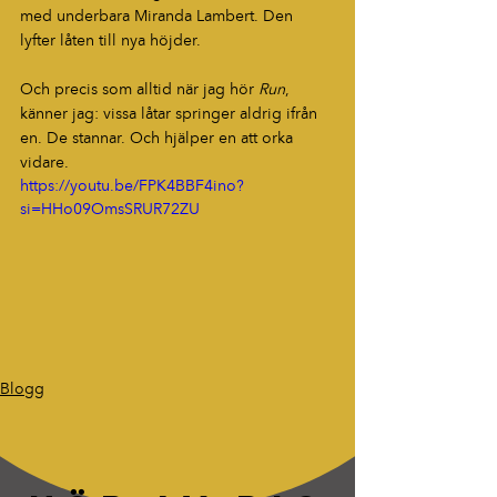
med underbara Miranda Lambert. Den 
lyfter låten till nya höjder.  
Och precis som alltid när jag hör 
Run
, 
känner jag: vissa låtar springer aldrig ifrån 
en. De stannar. Och hjälper en att orka 
vidare.
https://youtu.be/FPK4BBF4ino?
si=HHo09OmsSRUR72ZU
Blogg