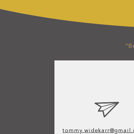
“B
tommy.widekarr@gmail