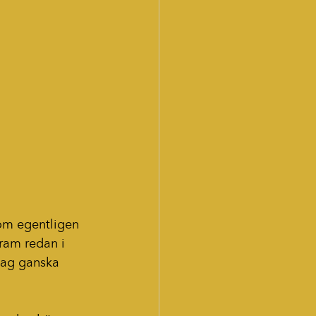
om egentligen 
fram redan i 
 jag ganska 