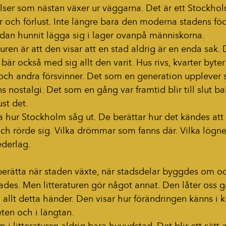
lser som nästan växer ur väggarna. Det är ett Stockho
 och förlust. Inte längre bara den moderna stadens föd
edan hunnit lägga sig i lager ovanpå människorna.
turen är att den visar att en stad aldrig är en enda sak.
bär också med sig allt den varit. Hus rivs, kvarter byte
n och andra försvinner. Det som en generation upplever
ns nostalgi. Det som en gång var framtid blir till slut b
st det.
a hur Stockholm såg ut. De berättar hur det kändes att 
och rörde sig. Vilka drömmar som fanns där. Vilka lögner
ederlag.
berätta när staden växte, när stadsdelar byggdes om oc
des. Men litteraturen gör något annat. Den låter oss g
llt detta händer. Den visar hur förändringen känns i k
ten och i längtan.