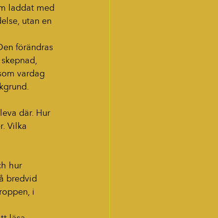
lm laddat med 
else, utan en 
 Den förändras 
r skepnad, 
 som vardag 
akgrund.
leva där. Hur 
. Vilka 
h hur 
å bredvid 
roppen, i 