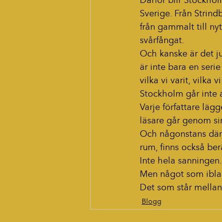
Därför blir Stockholm
Sverige. Från Strindb
från gammalt till nytt
svårfångat.
Och kanske är det jus
är inte bara en seri
vilka vi varit, vilka v
Stockholm går inte a
Varje författare lägge
läsare går genom si
Och någonstans där,
rum, finns också ber
Inte hela sanningen.
Men något som ibla
Det som står mellan
Blogg