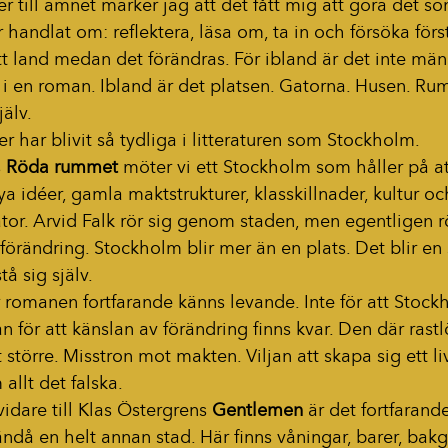
r till ämnet märker jag att det fått mig att göra det s
 handlat om: reflektera, läsa om, ta in och försöka förs
ett land medan det förändras. För ibland är det inte mä
i en roman. Ibland är det platsen. Gatorna. Husen. Ru
jälv.
r har blivit så tydliga i litteraturen som Stockholm.
 
Röda rummet
 möter vi ett Stockholm som håller på at
ya idéer, gamla maktstrukturer, klasskillnader, kultur oc
or. Arvid Falk rör sig genom staden, men egentligen rö
förändring. Stockholm blir mer än en plats. Det blir en
tå sig själv.
 romanen fortfarande känns levande. Inte för att Stock
an för att känslan av förändring finns kvar. Den där rast
örre. Misstron mot makten. Viljan att skapa sig ett li
allt det falska.
dare till Klas Östergrens 
Gentlemen
 är det fortfarand
ändå en helt annan stad. Här finns våningar, barer, bakg