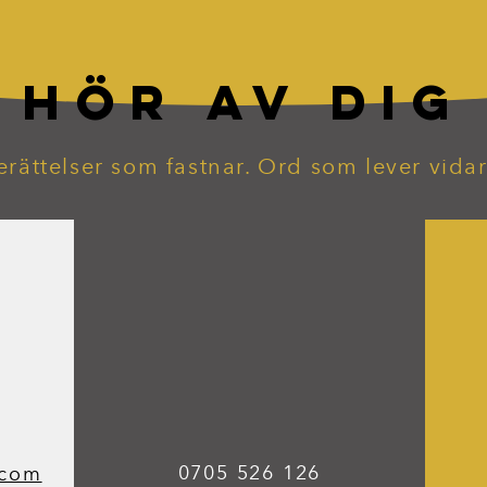
HÖR AV DIG
erättelser som fastnar. Ord som lever vidar
0705 526 126
.com