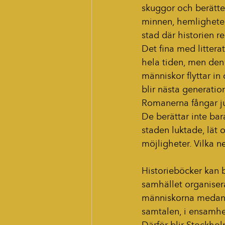
skuggor och berätte
minnen, hemligheter
stad där historien r
Det fina med littera
hela tiden, men den 
människor flyttar i
blir nästa generatio
Romanerna fångar ju
De berättar inte bar
staden luktade, lät 
möjligheter. Vilka n
Historieböcker kan 
samhället organisera
människorna medan a
samtalen, i ensamhe