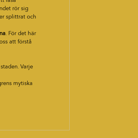
tt läsa 
ndet rör sig 
er splittrat och 
rna
. För det här 
ss att förstå 
 staden. Varje 
grens mytiska 