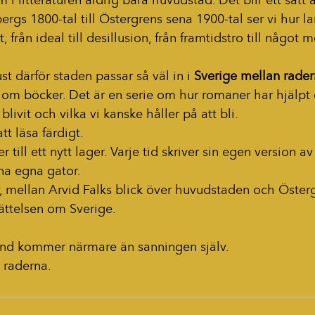
 i litteraturen aldrig bara huvudstad. Det blir ett sätt a
ergs 1800-tal till Östergrens sena 1900-tal ser vi hur la
, från ideal till desillusion, från framtidstro till något m
t därför staden passar så väl in i 
Sverige mellan rade
e om böcker. Det är en serie om hur romaner har hjälpt o
i blivit och vilka vi kanske håller på att bli.
tt läsa färdigt.
r till ett nytt lager. Varje tid skriver sin egen version av
na egna gator.
 mellan Arvid Falks blick över huvudstaden och Öster
ättelsen om Sverige.
nd kommer närmare än sanningen själv.
 raderna.