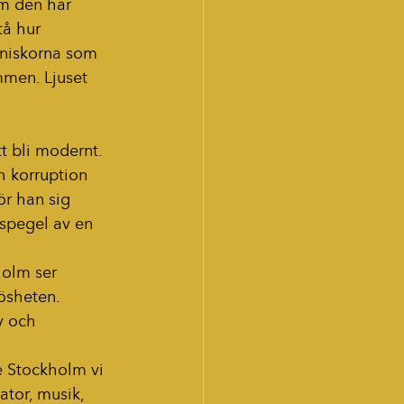
om den här 
tå hur 
nniskorna som 
mmen. Ljuset 
t bli modernt. 
h korruption 
r han sig 
 spegel av en 
holm ser 
lösheten. 
v och 
e Stockholm vi 
ator, musik, 