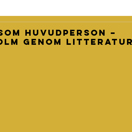
som huvudperson –
olm genom litteratu