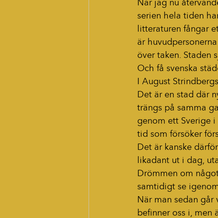
När jag nu återvände
serien hela tiden har
litteraturen fångar 
är huvudpersonerna 
över taken. Staden s
Och få svenska städe
I August Strindbergs
Det är en stad där n
trängs på samma gat
genom ett Sverige i 
tid som försöker förs
Det är kanske därför
likadant ut i dag, ut
Drömmen om något st
samtidigt se igenom 
När man sedan går vi
befinner oss i, men 