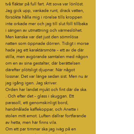
två fläktar på full fart. Att sova var lönlöst. 
Jag gick upp, vankade runt, drack vatten, 
försökte hålla mig i rörelse tills kroppen 
inte orkade mer och jag till slut föll tillbaka 
i sängen av utmattning och värmeslöhet.
Men kanske var det just den sömnlösa 
natten som öppnade dörren. Tidigt i morse 
hade jag ett karaktärsmöte – ett av de där 
stilla, men avgörande samtalen med någon 
om en av sina gestalter, där berättelsen 
därefter plötsligt djupnar. När något 
lossnar. Det var länge sedan sist. Men nu är 
jag igång igen. Jag skriver.
Orden har landat mjukt och fint där de ska. 
. Och efter det – glass i skuggan. Ett 
parasoll, ett genomskinligt bord, 
handmålade kaffekoppar, och Anette i 
stolen mitt emot. Luften dallrar fortfarande 
av hetta, men här finns vila.
Om ett par timmar ska jag iväg på en 