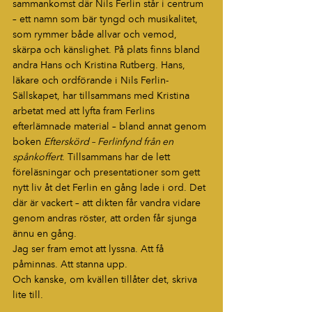
sammankomst där Nils Ferlin står i centrum 
– ett namn som bär tyngd och musikalitet, 
som rymmer både allvar och vemod, 
skärpa och känslighet. På plats finns bland 
andra Hans och Kristina Rutberg. Hans, 
läkare och ordförande i Nils Ferlin-
Sällskapet, har tillsammans med Kristina 
arbetat med att lyfta fram Ferlins 
efterlämnade material – bland annat genom 
boken 
Efterskörd – Ferlinfynd från en 
spånkoffert
. Tillsammans har de lett 
föreläsningar och presentationer som gett 
nytt liv åt det Ferlin en gång lade i ord. Det 
där är vackert – att dikten får vandra vidare 
genom andras röster, att orden får sjunga 
ännu en gång.
Jag ser fram emot att lyssna. Att få 
påminnas. Att stanna upp.
Och kanske, om kvällen tillåter det, skriva 
lite till.