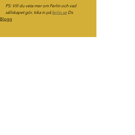
PS: Vill du veta mer om Ferlin och vad 
sällskapet gör, kika in på 
ferlin.se
 Ds
Blogg
HÖR AV DIG
“Berättelser som fastnar. Ord som
lever vidare.”
tommy.widekarr@gmail.com