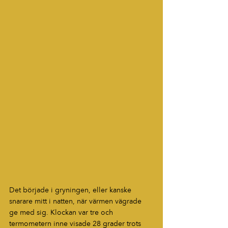
Det började i gryningen, eller kanske 
snarare mitt i natten, när värmen vägrade 
ge med sig. Klockan var tre och 
termometern inne visade 28 grader trots 