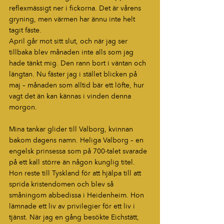
reflexmässigt ner i fickorna. Det är vårens 
gryning, men värmen har ännu inte helt 
tagit fäste.
April går mot sitt slut, och när jag ser 
tillbaka blev månaden inte alls som jag 
hade tänkt mig. Den rann bort i väntan och 
längtan. Nu fäster jag i stället blicken på 
maj – månaden som alltid bär ett löfte, hur 
vagt det än kan kännas i vinden denna 
morgon.
Mina tankar glider till Valborg, kvinnan 
bakom dagens namn. Heliga Valborg – en 
engelsk prinsessa som på 700-talet svarade 
på ett kall större än någon kunglig titel. 
Hon reste till Tyskland för att hjälpa till att 
sprida kristendomen och blev så 
småningom abbedissa i Heidenheim. Hon 
lämnade ett liv av privilegier för ett liv i 
tjänst. När jag en gång besökte Eichstätt, 