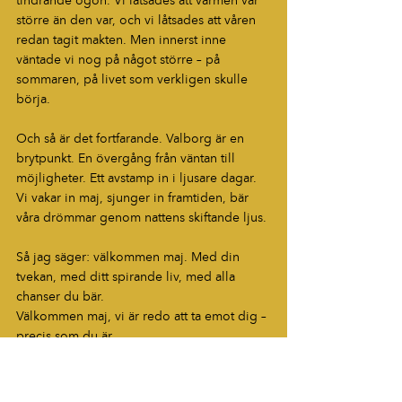
tindrande ögon. Vi låtsades att värmen var 
större än den var, och vi låtsades att våren 
redan tagit makten. Men innerst inne 
väntade vi nog på något större – på 
sommaren, på livet som verkligen skulle 
börja.
Och så är det fortfarande. Valborg är en 
brytpunkt. En övergång från väntan till 
möjligheter. Ett avstamp in i ljusare dagar. 
Vi vakar in maj, sjunger in framtiden, bär 
våra drömmar genom nattens skiftande ljus.
Så jag säger: välkommen maj. Med din 
tvekan, med ditt spirande liv, med alla 
chanser du bär.
Välkommen maj, vi är redo att ta emot dig – 
precis som du är.
Blogg