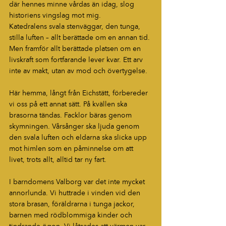
där hennes minne vårdas än idag, slog 
historiens vingslag mot mig.
Katedralens svala stenväggar, den tunga, 
stilla luften – allt berättade om en annan tid. 
Men framför allt berättade platsen om en 
livskraft som fortfarande lever kvar. Ett arv 
inte av makt, utan av mod och övertygelse.
Här hemma, långt från Eichstätt, förbereder 
vi oss på ett annat sätt. På kvällen ska 
brasorna tändas. Facklor bäras genom 
skymningen. Vårsånger ska ljuda genom 
den svala luften och eldarna ska slicka upp 
mot himlen som en påminnelse om att 
livet, trots allt, alltid tar ny fart.
I barndomens Valborg var det inte mycket 
annorlunda. Vi huttrade i vinden vid den 
stora brasan, föräldrarna i tunga jackor, 
barnen med rödblommiga kinder och 